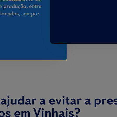
de produção, entre
colocados, sempre
judar a evitar a pre
os em Vinhais?