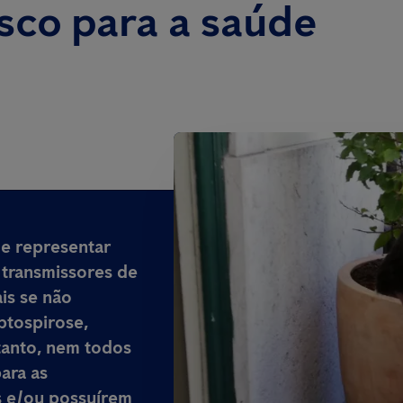
isco para a saúde
e representar
transmissores de
is
se não
ptospirose,
tanto, nem todos
ara as
s e/ou possuírem