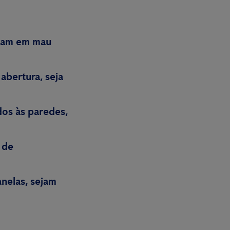
ejam em mau
abertura, seja
os às paredes,
 de
nelas, sejam