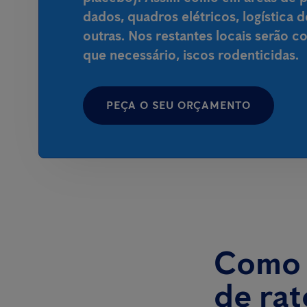
dados, quadros elétricos, logística 
outras. Nos restantes locais serão 
que necessário, iscos rodenticidas.
PEÇA O SEU ORÇAMENTO
Como a
de rat