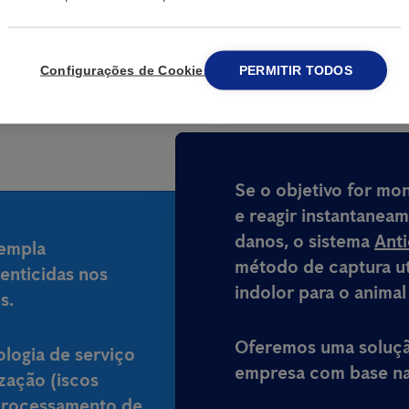
lo de ratos em Vinhai
Configurações de Cookies
PERMITIR TODOS
Se o objetivo for mo
e reagir instantanea
danos, o sistema
Ant
templa
método de captura ut
enticidas nos
indolor para o animal
s.
Oferemos uma solução
ologia de serviço
empresa com base na 
ização (iscos
processamento de