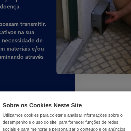
 doença.
possam transmitir,
ativos na sua
e necessidade de
am materiais e/ou
aminando através
Sobre os Cookies Neste Site
Utilizamos cookies para coletar e analisar informações sobre o
desempenho e o uso do site, para fornecer funções de redes
sociais e para melhorar e personalizar o conteúdo e os anúncios.