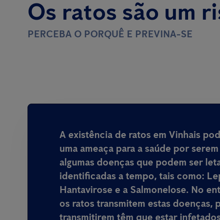
Os ratos são um r
PERCEBA O PORQUÊ E PREVINA-SE
A existência de ratos em Vinhais
pod
uma ameaça para a saúde por serem 
algumas doenças que podem ser leta
identificadas a tempo, tais como: Le
Hantavirose e a Salmonelose. No en
os ratos transmitem estas doenças, p
transmitirem têm que estar infetado