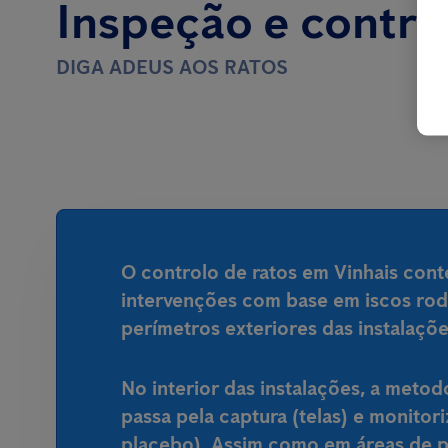
Inspeção e contro
DIGA ADEUS AOS RATOS
O controlo de ratos em Vinhais con
intervenções com base em iscos rod
perímetros exteriores das instalaçõe
No interior das instalações, a metod
passa pela captura (telas) e monitor
placebo). Assim como em áreas de 