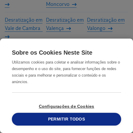
Moncorvo
Desratização em
Desratização em
Desratização em
Vale de Cambra
Valença
Valongo
Desratização em
Desratização em
Desratização em
Sobre os Cookies Neste Site
Valpaços
Viana do Castelo
Vila Flor
Utilizamos cookies para coletar e analisar informações sobre o
desempenho e o uso do site, para fornecer funções de redes
sociais e para melhorar e personalizar o conteúdo e os
anúncios.
Desratização em
Desratização em
Desratização em
Vila Nova da
Vila Nova de
Vila Nova de
Telha
Cerveira
Famalicão
Configurações de Cookies
Desratização em
Desratização em
Desratização em
PERMITIR TODOS
215 913 019
Vila Nova de Foz
Vila Nova de
Vila Pouca de