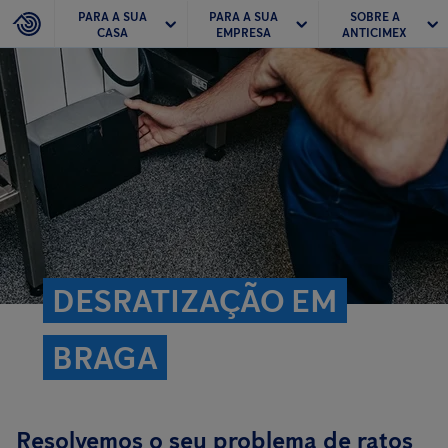
PARA A SUA
PARA A SUA
SOBRE A
CASA
EMPRESA
ANTICIMEX
DESRATIZAÇÃO EM
BRAGA
Resolvemos o seu problema de ratos