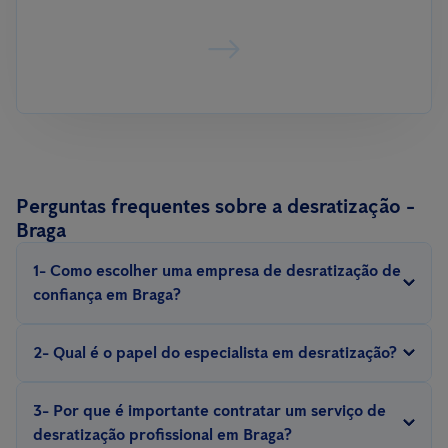
Perguntas frequentes sobre a desratização -
Braga
1- Como escolher uma empresa de desratização de
confiança em Braga?
Procure por empresas com experiência, que sejam certificadas e
2- Qual é o papel do especialista em desratização?
ofereçam garantias para o serviço.
Um técnico profissional em desratização realiza inspeções,
3- Por que é importante contratar um serviço de
identifica pontos críticos, avalia a gravidade da infestação e
desratização profissional em Braga?