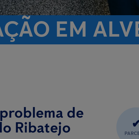
AÇÃO EM ALV
 problema de
do Ribatejo
PARC