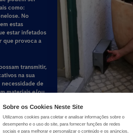
tais como:
onelose. No
tem estas
ue estar infetados
r que provoca a
possam transmitir,
ativos na sua
e necessidade de
am materiais e/ou
aminando através
Sobre os Cookies Neste Site
Utilizamos cookies para coletar e analisar informações sobre o
desempenho e o uso do site, para fornecer funções de redes
sociais e para melhorar e personalizar o conteúdo e os anúncios.