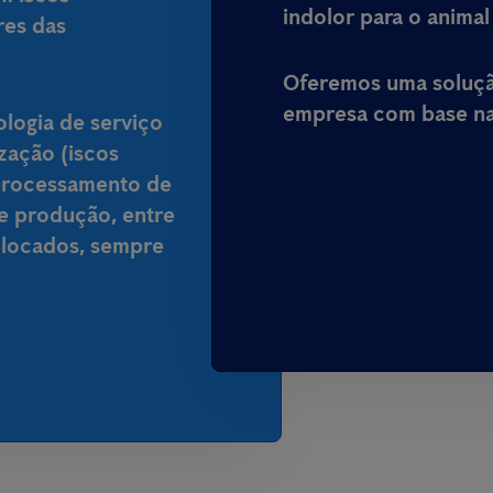
indolor para o animal
res das
Oferemos uma solução
empresa com base na 
ologia de serviço
ização (iscos
processamento de
de produção, entre
colocados, sempre