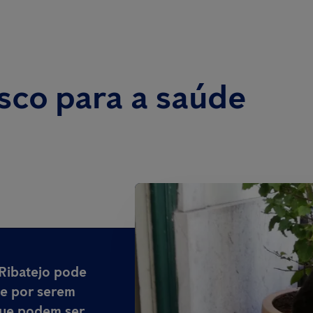
isco para a saúde
 Ribatejo
pode
de por serem
que podem ser