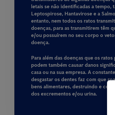
letais
se não identificadas a tempo, 
Leptospirose, Hantavirose e a Salm
entanto, nem todos os ratos transmi
doenças, para as transmitirem têm q
e/ou possuírem no seu corpo o veto
doença.
Para além das doenças que os ratos 
podem também causar danos signific
casa ou na sua empresa
. A constant
desgastar os dentes faz com que ro
bens alimentares, destruindo e cont
dos excrementos e/ou urina.