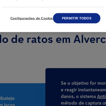
Configurações de Cookies
PERMITIR TODOS
lo de ratos em Alverc
Se o objetivo for mo
e reagir instantanea
danos, o sistema
Ant
ibatejo
método de captura ut
m iscos