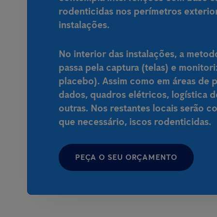
rodenticidas nos perímetros exterio
instalações.
No interior das instalações, a metod
passa pela captura (telas) e monitor
placebo). Assim como em áreas de 
dados, quadros elétricos, logística 
outras. Nos restantes locais serão 
que necessário, iscos rodenticidas.
PEÇA O SEU ORÇAMENTO