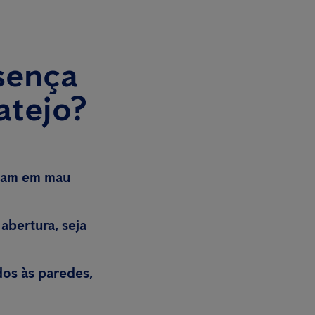
sença
atejo?
ejam em mau
abertura, seja
os às paredes,