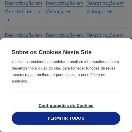
Desratização em
Desratização em
Desratização em
Vale de Cambra
Valença
Valongo
Desratização em
Desratização em
Desratização em
Valpaços
Viana do Castelo
Vila Flor
Sobre os Cookies Neste Site
Utilizamos cookies para coletar e analisar informações sobre o
Desratização em
Desratização em
Desratização em
desempenho e o uso do site, para fornecer funções de redes
sociais e para melhorar e personalizar o conteúdo e os
Vila Nova da
Vila Nova de
Vila Nova de
anúncios.
Telha
Cerveira
Famalicão
Desratização em
Desratização em
Desratização em
Configurações de Cookies
Vila Nova de Foz
Vila Nova de
Vila Pouca de
Côa
Gaia
Aguiar
PERMITIR TODOS
215 913 019
Desratização em
Desratização em
Desratização em