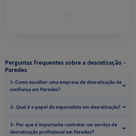
Perguntas frequentes sobre a desratização -
Paredes
1- Como escolher uma empresa de desratização de
confiança em Paredes?
Procure por empresas com experiência, que sejam certificadas e
2- Qual é o papel do especialista em desratização?
ofereçam garantias para o serviço.
Um técnico profissional em desratização realiza inspeções,
3- Por que é importante contratar um serviço de
identifica pontos críticos, avalia a gravidade da infestação e
desratização profissional em Paredes?