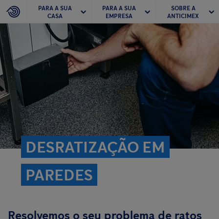
PARA A SUA
PARA A SUA
SOBRE A
CASA
EMPRESA
ANTICIMEX
DESRATIZAÇÃO EM
PAREDES
Resolvemos o seu problema de ratos