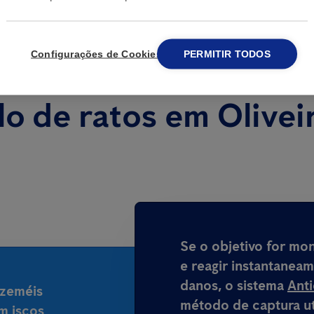
Configurações de Cookies
PERMITIR TODOS
lo de ratos em Olive
Se o objetivo for mo
e reagir instantanea
danos, o sistema
Ant
Azeméis
método de captura ut
m iscos