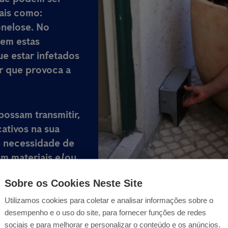
tais como:
onelose. No
tem estas
ue estar infetados
r que provoca a
possam transmitir,
ativos na sua
e necessidade de
am materiais e/ou
aminando através
Sobre os Cookies Neste Site
Utilizamos cookies para coletar e analisar informações sobre o
desempenho e o uso do site, para fornecer funções de redes
sociais e para melhorar e personalizar o conteúdo e os anúncios.