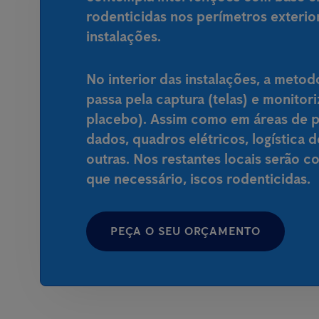
rodenticidas nos perímetros exterio
instalações.
No interior das instalações, a metod
passa pela captura (telas) e monitor
placebo). Assim como em áreas de 
dados, quadros elétricos, logística 
outras. Nos restantes locais serão 
que necessário, iscos rodenticidas.
PEÇA O SEU ORÇAMENTO