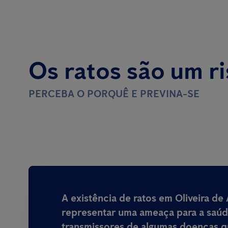
Os ratos são um r
PERCEBA O PORQUÊ E PREVINA-SE
A existência de ratos em Oliveira d
representar uma ameaça para a saú
transmissores de algumas doenças 