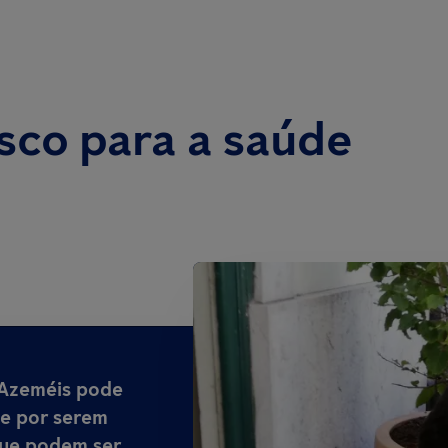
isco para a saúde
e Azeméis
pode
de por serem
que podem ser