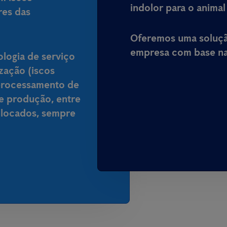
indolor para o animal
res das
Oferemos uma solução
empresa com base na 
ologia de serviço
ização (iscos
processamento de
de produção, entre
colocados, sempre