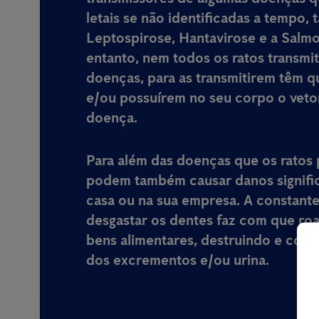
letais
se não identificadas a tempo, 
Leptospirose, Hantavirose e a Salm
entanto, nem todos os ratos transmi
doenças, para as transmitirem têm q
e/ou possuírem no seu corpo o veto
doença.
Para além das doenças que os ratos 
podem também causar danos signific
casa ou na sua empresa
. A constant
desgastar os dentes faz com que ro
bens alimentares, destruindo e cont
dos excrementos e/ou urina.