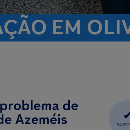
ÇÃO EM OLIV
 problema de
 de Azeméis
PARC