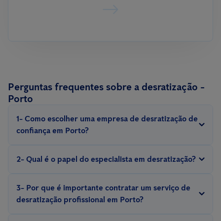
Perguntas frequentes sobre a desratização -
Porto
1- Como escolher uma empresa de desratização de
confiança em Porto?
Procure por empresas com experiência, que sejam certificadas e
2- Qual é o papel do especialista em desratização?
ofereçam garantias para o serviço.
Um técnico profissional em desratização realiza inspeções,
3- Por que é importante contratar um serviço de
identifica pontos críticos, avalia a gravidade da infestação e
desratização profissional em Porto?
aplica técnicas eficazes de controlo de pragas.
Os profissionais possuem conhecimento e equipamentos