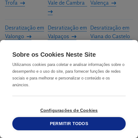
Trofa
Vale de Cambra
Valença
Desratização em
Desratização em
Desratização em
Valongo
Valpaços
Viana do Castelo
Sobre os Cookies Neste Site
Desratização em
Desratização em
Desratização em
Utilizamos cookies para coletar e analisar informações sobre o
Vila Flor
Vila Nova da
Vila Nova de
desempenho e o uso do site, para fornecer funções de redes
Telha
Cerveira
sociais e para melhorar e personalizar o conteúdo e os
anúncios.
Desratização em
Desratização em
Desratização em
Vila Nova de
Vila Nova de Foz
Vila Nova de
Configurações de Cookies
Famalicão
Côa
Gaia
PERMITIR TODOS
Desratização em
Desratização em
Desratização em
215 913 019
Vila Pouca de
Vila Real
Vila Verde