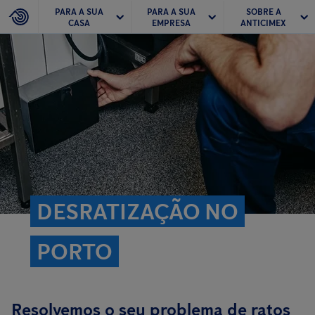
PARA A SUA
PARA A SUA
SOBRE A
CASA
EMPRESA
ANTICIMEX
DESRATIZAÇÃO NO
PORTO
Resolvemos o seu problema de ratos