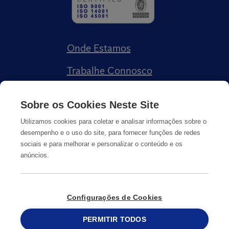
Onde Estamos
Trabalhe Connosco
Livro de Reclamações
Sobre os Cookies Neste Site
Utilizamos cookies para coletar e analisar informações sobre o
desempenho e o uso do site, para fornecer funções de redes
sociais e para melhorar e personalizar o conteúdo e os
anúncios.
Política de Privacidade
Cookies
Informação Legal
Configurações de Cookies
PERMITIR TODOS
© Copyright
2026
Anticimex
215 913 019