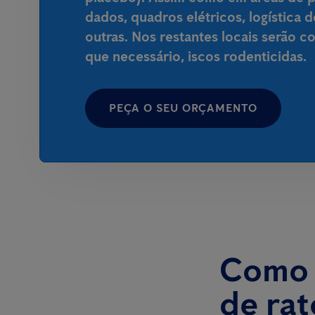
dados, quadros elétricos, logística 
outras. Nos restantes locais serão 
que necessário, iscos rodenticidas.
PEÇA O SEU ORÇAMENTO
Como a
de ra