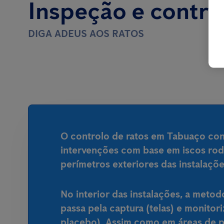
Inspeção e contro
DIGA ADEUS AOS RATOS
O controlo de ratos em Tabuaço co
intervenções com base em iscos rod
perímetros exteriores das instalaçõe
No interior das instalações, a metod
passa pela captura (telas) e monitor
placebo). Assim como em áreas de 