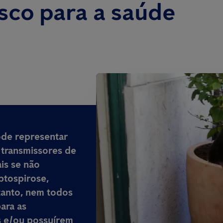
isco para a saúde
de representar
transmissores de
is
se não
ptospirose,
tanto, nem todos
ara as
s e/ou possuírem