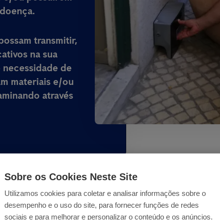
 doença.
possam transmitir,
ativos na sua
e necessidade de
am materiais e/ou
aminando através
Sobre os Cookies Neste Site
Utilizamos cookies para coletar e analisar informações sobre o
desempenho e o uso do site, para fornecer funções de redes
sociais e para melhorar e personalizar o conteúdo e os anúncios.