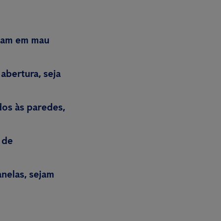
ejam em mau
abertura, seja
os às paredes,
 de
nelas, sejam