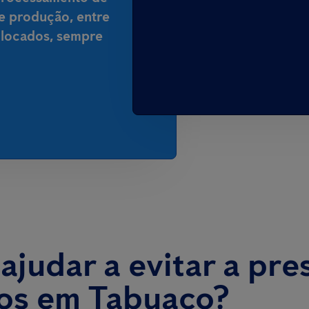
de produção, entre
colocados, sempre
judar a evitar a pre
tos em Tabuaço?