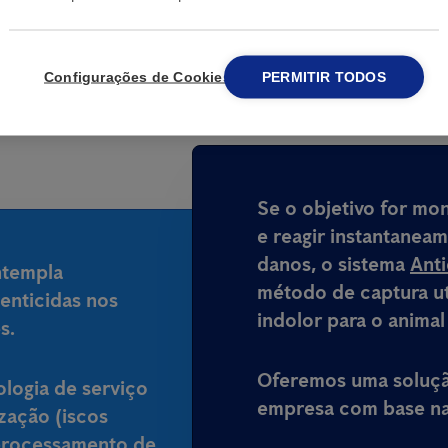
lo de ratos em Tabua
Configurações de Cookies
PERMITIR TODOS
Se o objetivo for mo
e reagir instantanea
danos, o sistema
Ant
ntempla
método de captura ut
enticidas nos
indolor para o animal
s.
Oferemos uma solução
ologia de serviço
empresa com base na 
ização (iscos
processamento de