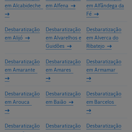
em Alcabideche
em Alfena
em Alfândega da
personalizado para a sua casa ou a sua empresa.
Fé
Desbaratização
Desbaratização
Desbaratização
em Alijó
em Alvarelhos e
em Alverca do
Guidões
Ribatejo
Desbaratização
Desbaratização
Desbaratização
em Amarante
em Amares
em Armamar
Desbaratização
Desbaratização
Desbaratização
em Arouca
em Baião
em Barcelos
Desbaratização
Desbaratização
Desbaratização