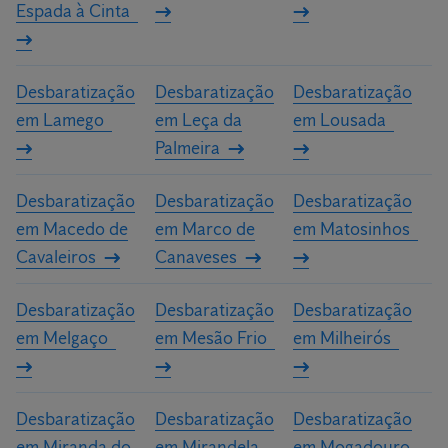
Espada à Cinta
Desbaratização
Desbaratização
Desbaratização
em Lamego
em Leça da
em Lousada
Palmeira
Desbaratização
Desbaratização
Desbaratização
em Macedo de
em Marco de
em Matosinhos
Cavaleiros
Canaveses
Desbaratização
Desbaratização
Desbaratização
em Melgaço
em Mesão Frio
em Milheirós
Desbaratização
Desbaratização
Desbaratização
em Miranda do
em Mirandela
em Mogadouro