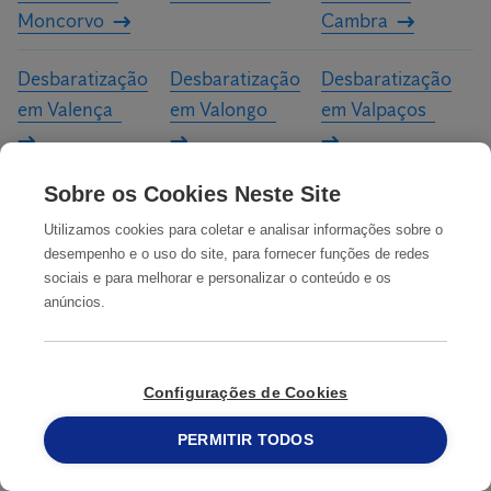
Moncorvo
Cambra
Desbaratização
Desbaratização
Desbaratização
em Valença
em Valongo
em Valpaços
Sobre os Cookies Neste Site
Desbaratização
Desbaratização
Desbaratização
em Viana do
em Vila Flor
em Vila Nova da
Utilizamos cookies para coletar e analisar informações sobre o
desempenho e o uso do site, para fornecer funções de redes
Castelo
Telha
sociais e para melhorar e personalizar o conteúdo e os
anúncios.
Desbaratização
Desbaratização
Desbaratização
em Vila Nova de
em Vila Nova de
em Vila Nova de
Cerveira
Famalicão
Foz Côa
Configurações de Cookies
Desbaratização
Desbaratização
Desbaratização
PERMITIR TODOS
215 913 019
em Vila Nova de
em Vila Pouca de
em Vila Real