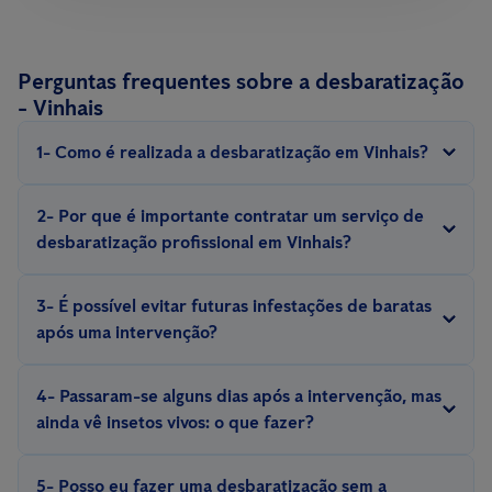
Perguntas frequentes sobre a desbaratização
- Vinhais
1- Como é realizada a desbaratização em Vinhais?
A desbaratização é realizada com métodos e equipamentos
2- Por que é importante contratar um serviço de
especializados, com iscos, armadilhas, repelentes, inseticidas,
desbaratização profissional em Vinhais?
escolhidos de acordo com a espécie de barata e situação.
Eliminar uma infestação de baratas exige experiência. Somente
3- É possível evitar futuras infestações de baratas
um técnico experiente conhece o comportamento e a biologia
após uma intervenção?
desses insetos e pode aplicar medidas eficazes de controlo e
Sim, é possível evitar futuras infestações com a implementação
prevenção.
4- Passaram-se alguns dias após a intervenção, mas
de medidas preventivas, como a adequada manutenção do
ainda vê insetos vivos: o que fazer?
espaço, vigilância constante por meio de
sistemas de controlo
Para uma correta desinfeção de baratas, são recomendadas
digital de pragas, como o Smart Sense
ou soluções tradicionais
5- Posso eu fazer uma desbaratização sem a