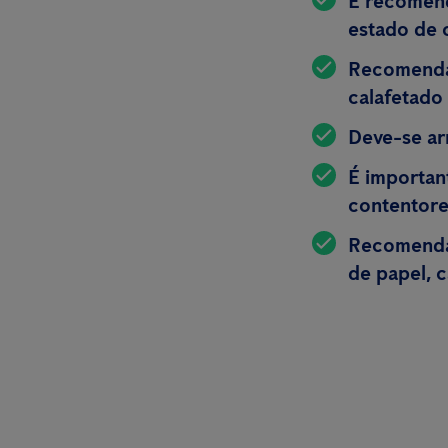
É recomend
estado de 
Recomenda-
calafetado
Deve-se ar
É importan
contentor
Recomenda-
de papel, c