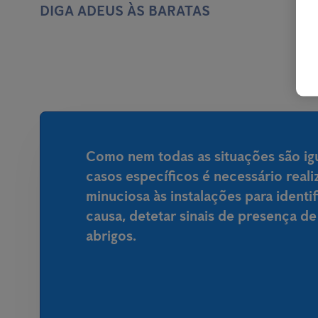
DIGA ADEUS ÀS BARATAS
Como nem todas as situações são igu
casos específicos é necessário real
minuciosa às instalações para identi
causa, detetar sinais de presença de
abrigos.