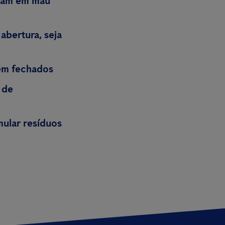
ejam em mau
abertura, seja
em fechados
 de
mular resíduos