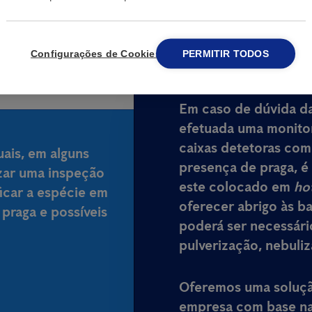
Configurações de Cookies
PERMITIR TODOS
Em caso de dúvida da
efetuada uma monito
caixas detetoras com
ais, em alguns
presença de praga, é 
izar uma inspeção
este colocado em
ho
ficar a espécie em
oferecer abrigo às ba
 praga e possíveis
poderá ser necessário
pulverização, nebuli
Oferemos uma solução
empresa com base na 