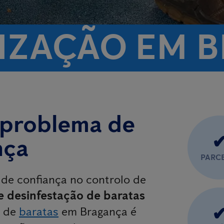
IZAÇÃO EM 
 problema de
nça
PARC
 de confiança no controlo de
e desinfestação de baratas
a de
baratas
em Bragança é