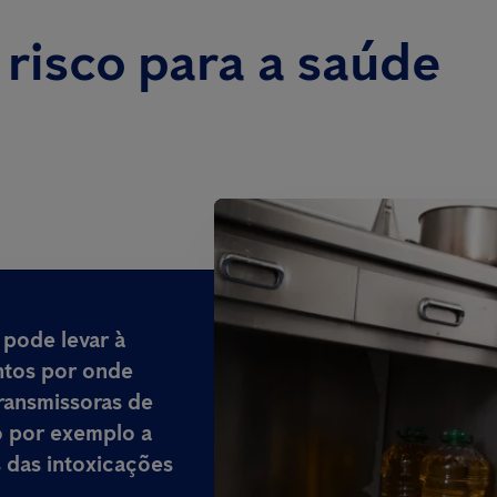
 risco para a saúde
 pode levar à
ntos por onde
ransmissoras de
o por exemplo a
 das intoxicações