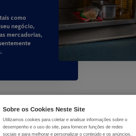
 tais como
 seu negócio,
as mercadorias,
quentemente
.
Sobre os Cookies Neste Site
Utilizamos cookies para coletar e analisar informações sobre o
lo de baratas em Bra
desempenho e o uso do site, para fornecer funções de redes
sociais e para melhorar e personalizar o conteúdo e os anúncios.