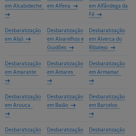
em Alcabideche
em Alfena
em Alfândega da
personalizado para a sua casa ou a sua empresa.
Fé
Desbaratização
Desbaratização
Desbaratização
em Alijó
em Alvarelhos e
em Alverca do
Guidões
Ribatejo
Desbaratização
Desbaratização
Desbaratização
em Amarante
em Amares
em Armamar
Desbaratização
Desbaratização
Desbaratização
em Arouca
em Baião
em Barcelos
Desbaratização
Desbaratização
Desbaratização