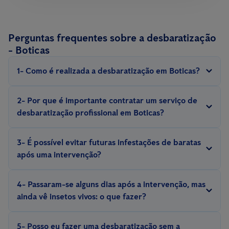
Perguntas frequentes sobre a desbaratização
- Boticas
1- Como é realizada a desbaratização em Boticas?
A desbaratização é realizada com métodos e equipamentos
2- Por que é importante contratar um serviço de
especializados, com iscos, armadilhas, repelentes, inseticidas,
desbaratização profissional em Boticas?
escolhidos de acordo com a espécie de barata e situação.
Eliminar uma infestação de baratas exige experiência. Somente
3- É possível evitar futuras infestações de baratas
um técnico experiente conhece o comportamento e a biologia
após uma intervenção?
desses insetos e pode aplicar medidas eficazes de controlo e
Sim, é possível evitar futuras infestações com a implementação
prevenção.
4- Passaram-se alguns dias após a intervenção, mas
de medidas preventivas, como a adequada manutenção do
ainda vê insetos vivos: o que fazer?
espaço, vigilância constante por meio de
sistemas de controlo
Para uma correta desinfeção de baratas, são recomendadas
digital de pragas, como o Smart Sense
ou soluções tradicionais
5- Posso eu fazer uma desbaratização sem a