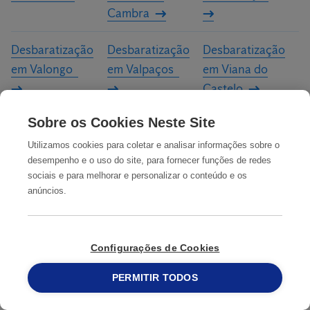
Cambra
Desbaratização
Desbaratização
Desbaratização
em Valongo
em Valpaços
em Viana do
Castelo
Sobre os Cookies Neste Site
Desbaratização
Desbaratização
Desbaratização
em Vila Flor
em Vila Nova da
em Vila Nova de
Utilizamos cookies para coletar e analisar informações sobre o
desempenho e o uso do site, para fornecer funções de redes
Telha
Cerveira
sociais e para melhorar e personalizar o conteúdo e os
anúncios.
Desbaratização
Desbaratização
Desbaratização
em Vila Nova de
em Vila Nova de
em Vila Nova de
Famalicão
Foz Côa
Gaia
Configurações de Cookies
Desbaratização
Desbaratização
Desbaratização
PERMITIR TODOS
215 913 019
em Vila Pouca de
em Vila Real
em Vila Verde