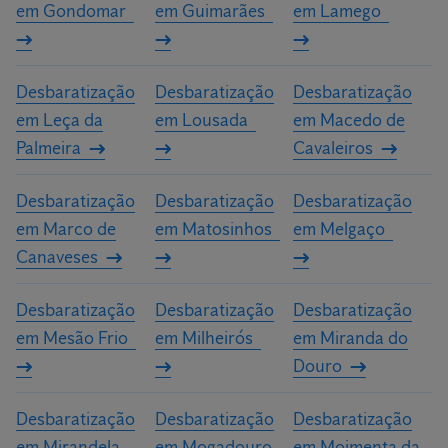
em Gondomar
em Guimarães
em Lamego
Desbaratização
Desbaratização
Desbaratização
em Leça da
em Lousada
em Macedo de
Palmeira
Cavaleiros
Desbaratização
Desbaratização
Desbaratização
em Marco de
em Matosinhos
em Melgaço
Canaveses
Desbaratização
Desbaratização
Desbaratização
em Mesão Frio
em Milheirós
em Miranda do
Douro
Desbaratização
Desbaratização
Desbaratização
em Mirandela
em Mogadouro
em Moimenta da