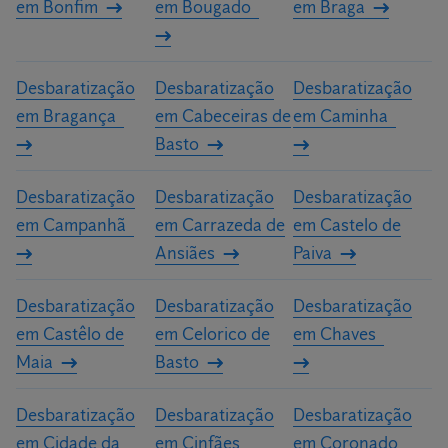
em Bonfim
em Bougado
em Braga
Desbaratização
Desbaratização
Desbaratização
em Bragança
em Cabeceiras de
em Caminha
Basto
Desbaratização
Desbaratização
Desbaratização
em Campanhã
em Carrazeda de
em Castelo de
Ansiães
Paiva
Desbaratização
Desbaratização
Desbaratização
em Castêlo de
em Celorico de
em Chaves
Maia
Basto
Desbaratização
Desbaratização
Desbaratização
em Cidade da
em Cinfães
em Coronado