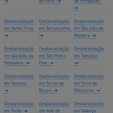
da Feira
de Penaguião
Desbaratização
Desbaratização
Desbaratização
em Santo Tirso
em Sernancelhe
em São João da
Madeira
Desbaratização
Desbaratização
Desbaratização
em São João da
em São Pedro
em Tabuaço
Pesqueira
Fins
Desbaratização
Desbaratização
Desbaratização
em Tarouca
em Terras de
em Torre de
Bouro
Moncorvo
Desbaratização
Desbaratização
Desbaratização
em Trofa
em Vale de
em Valença