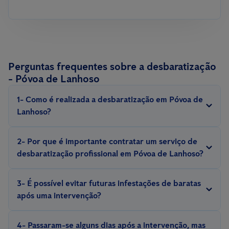
Perguntas frequentes sobre a desbaratização
- Póvoa de Lanhoso
1- Como é realizada a desbaratização em Póvoa de
Lanhoso?
A desbaratização é realizada com métodos e equipamentos
2- Por que é importante contratar um serviço de
especializados, com iscos, armadilhas, repelentes, inseticidas,
desbaratização profissional em Póvoa de Lanhoso?
escolhidos de acordo com a espécie de barata e situação.
Eliminar uma infestação de baratas exige experiência. Somente
3- É possível evitar futuras infestações de baratas
um técnico experiente conhece o comportamento e a biologia
após uma intervenção?
desses insetos e pode aplicar medidas eficazes de controlo e
Sim, é possível evitar futuras infestações com a implementação
prevenção.
4- Passaram-se alguns dias após a intervenção, mas