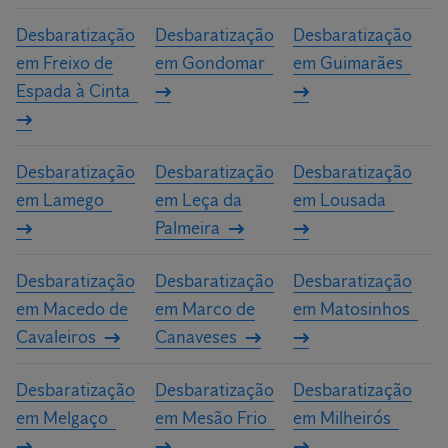
Desbaratização
Desbaratização
Desbaratização
em Freixo de
em Gondomar
em Guimarães
Espada à Cinta
Desbaratização
Desbaratização
Desbaratização
em Lamego
em Leça da
em Lousada
Palmeira
Desbaratização
Desbaratização
Desbaratização
em Macedo de
em Marco de
em Matosinhos
Cavaleiros
Canaveses
Desbaratização
Desbaratização
Desbaratização
em Melgaço
em Mesão Frio
em Milheirós