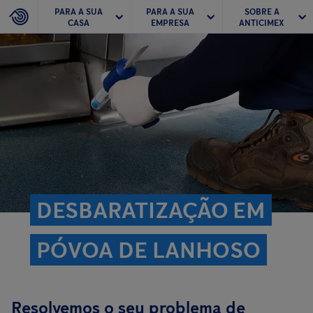
PARA A SUA
PARA A SUA
SOBRE A
CASA
EMPRESA
ANTICIMEX
DESBARATIZAÇÃO EM
PÓVOA DE LANHOSO
Resolvemos o seu problema de