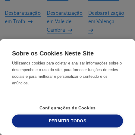
Desbaratização
Desbaratização
Desbaratização
em Trofa
em Vale de
em Valença
Cambra
Desbaratização
Desbaratização
Desbaratização
Sobre os Cookies Neste Site
em Valongo
em Valpaços
em Viana do
Castelo
Utilizamos cookies para coletar e analisar informações sobre o
desempenho e o uso do site, para fornecer funções de redes
sociais e para melhorar e personalizar o conteúdo e os
Desbaratização
Desbaratização
Desbaratização
anúncios.
em Vila Flor
em Vila Nova da
em Vila Nova de
Telha
Cerveira
Configurações de Cookies
Desbaratização
Desbaratização
Desbaratização
em Vila Nova de
em Vila Nova de
em Vila Nova de
PERMITIR TODOS
215 913 019
Famalicão
Foz Côa
Gaia