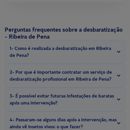
Perguntas frequentes sobre a desbaratização
- Ribeira de Pena
1- Como é realizada a desbaratização em Ribeira
de Pena?
A desbaratização é realizada com métodos e equipamentos
2- Por que é importante contratar um serviço de
especializados, com iscos, armadilhas, repelentes, inseticidas,
desbaratização profissional em Ribeira de Pena?
escolhidos de acordo com a espécie de barata e situação.
Eliminar uma infestação de baratas exige experiência. Somente
3- É possível evitar futuras infestações de baratas
um técnico experiente conhece o comportamento e a biologia
após uma intervenção?
desses insetos e pode aplicar medidas eficazes de controlo e
Sim, é possível evitar futuras infestações com a implementação
prevenção.
4- Passaram-se alguns dias após a intervenção, mas
de medidas preventivas, como a adequada manutenção do
ainda vê insetos vivos: o que fazer?