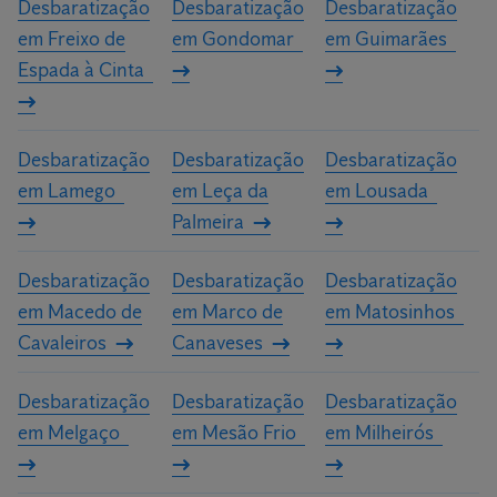
Desbaratização
Desbaratização
Desbaratização
em Freixo de
em Gondomar
em Guimarães
Espada à Cinta
Desbaratização
Desbaratização
Desbaratização
em Lamego
em Leça da
em Lousada
Palmeira
Desbaratização
Desbaratização
Desbaratização
em Macedo de
em Marco de
em Matosinhos
Cavaleiros
Canaveses
Desbaratização
Desbaratização
Desbaratização
em Melgaço
em Mesão Frio
em Milheirós