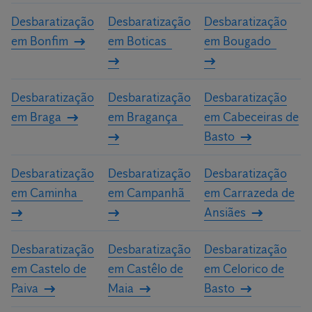
Desbaratização
Desbaratização
Desbaratização
em Bonfim
em Boticas
em Bougado
Desbaratização
Desbaratização
Desbaratização
em Braga
em Bragança
em Cabeceiras de
Basto
Desbaratização
Desbaratização
Desbaratização
em Caminha
em Campanhã
em Carrazeda de
Ansiães
Desbaratização
Desbaratização
Desbaratização
em Castelo de
em Castêlo de
em Celorico de
Paiva
Maia
Basto