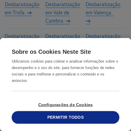
Desbaratização
Desbaratização
Desbaratização
em Trofa
em Vale de
em Valença
Cambra
Desbaratização
Desbaratização
Desbaratização
em Valongo
em Valpaços
em Viana do
Sobre os Cookies Neste Site
Castelo
Utilizamos cookies para coletar e analisar informações sobre o
Desbaratização
Desbaratização
Desbaratização
desempenho e o uso do site, para fornecer funções de redes
sociais e para melhorar e personalizar o conteúdo e os
em Vila Flor
em Vila Nova da
em Vila Nova de
anúncios.
Telha
Cerveira
Desbaratização
Desbaratização
Desbaratização
Configurações de Cookies
em Vila Nova de
em Vila Nova de
em Vila Nova de
Famalicão
Foz Côa
Gaia
PERMITIR TODOS
215 913 019