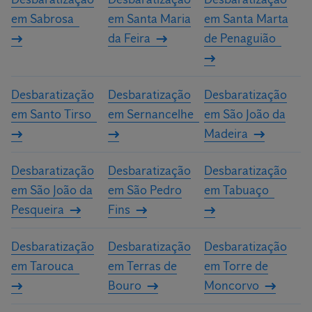
em Sabrosa
em Santa Maria
em Santa Marta
da Feira
de Penaguião
Desbaratização
Desbaratização
Desbaratização
em Santo Tirso
em Sernancelhe
em São João da
Madeira
Desbaratização
Desbaratização
Desbaratização
em São João da
em São Pedro
em Tabuaço
Pesqueira
Fins
Desbaratização
Desbaratização
Desbaratização
em Tarouca
em Terras de
em Torre de
Bouro
Moncorvo