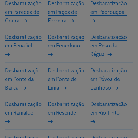
Desbaratização
Desbaratização
Desbaratização
em Paredes de
em Paços de
em Pedrouços
Coura
Ferreira
Desbaratização
Desbaratização
Desbaratização
em Penafiel
em Penedono
em Peso da
Régua
Desbaratização
Desbaratização
Desbaratização
em Ponte da
em Ponte de
em Póvoa de
Barca
Lima
Lanhoso
Desbaratização
Desbaratização
Desbaratização
em Ramalde
em Resende
em Rio Tinto
Desbaratização
Desbaratização
Desbaratização