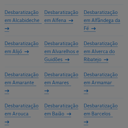
Após a realização de uma análise criteriosa das áreas a intervir,
Desbaratização
Desbaratização
Desbaratização
os nossos especialistas irão elaborar um orçamento
em Alcabideche
em Alfena
em Alfândega da
personalizado para a sua casa ou a sua empresa.
Fé
Desbaratização
Desbaratização
Desbaratização
em Alijó
em Alvarelhos e
em Alverca do
Guidões
Ribatejo
Desbaratização
Desbaratização
Desbaratização
em Amarante
em Amares
em Armamar
Desbaratização
Desbaratização
Desbaratização
em Arouca
em Baião
em Barcelos