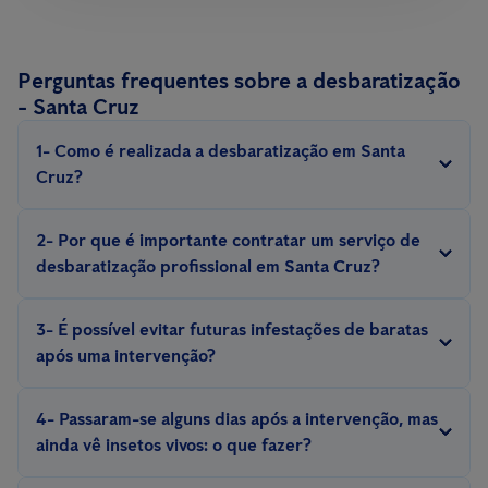
Perguntas frequentes sobre a desbaratização
- Santa Cruz
1- Como é realizada a desbaratização em Santa
Cruz?
A desbaratização é realizada com métodos e equipamentos
2- Por que é importante contratar um serviço de
especializados, com iscos, armadilhas, repelentes, inseticidas,
desbaratização profissional em Santa Cruz?
escolhidos de acordo com a espécie de barata e situação.
Eliminar uma infestação de baratas exige experiência. Somente
3- É possível evitar futuras infestações de baratas
um técnico experiente conhece o comportamento e a biologia
após uma intervenção?
desses insetos e pode aplicar medidas eficazes de controlo e
Sim, é possível evitar futuras infestações com a implementação
prevenção.
4- Passaram-se alguns dias após a intervenção, mas
de medidas preventivas, como a adequada manutenção do
ainda vê insetos vivos: o que fazer?
espaço, vigilância constante por meio de
sistemas de controlo