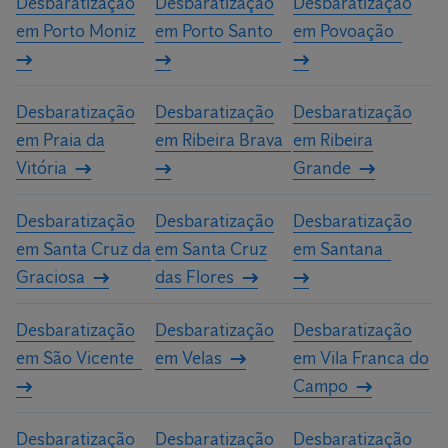
Desbaratização
Desbaratização
Desbaratização
em Porto Moniz
em Porto Santo
em Povoação
Desbaratização
Desbaratização
Desbaratização
em Praia da
em Ribeira Brava
em Ribeira
Vitória
Grande
Desbaratização
Desbaratização
Desbaratização
em Santa Cruz da
em Santa Cruz
em Santana
Graciosa
das Flores
Desbaratização
Desbaratização
Desbaratização
em São Vicente
em Velas
em Vila Franca do
Campo
Desbaratização
Desbaratização
Desbaratização