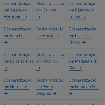
Desbaratização
Desbaratização
Desbaratização
os nossos especialistas irão elaborar um orçamento
em Angra do
em Calheta
em Câmara de
personalizado para a sua casa ou a sua empresa.
Heroísmo
Lobos
Desbaratização
Desbaratização
Desbaratização
em Funchal
em Horta
em Lajes das
Flores
Desbaratização
Desbaratização
Desbaratização
em Lajes do Pico
em Machico
em Madalena do
Mar
Desbaratização
Desbaratização
Desbaratização
em Nordeste
em Ponta
em Ponta do Sol
Delgada