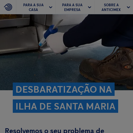
PARA A SUA
PARA A SUA
SOBRE A
CASA
EMPRESA
ANTICIMEX
DESBARATIZAÇÃO NA
ILHA DE SANTA MARIA
Resolvemos o seu problema de