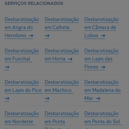
SERVIÇOS RELACIONADOS
(armadilhas, gel, nebulização etc.) e a gravidade da infestação.
sanitárias.
Após a realização de uma análise criteriosa das áreas a intervir,
Desbaratização
Desbaratização
Desbaratização
os nossos especialistas irão elaborar um orçamento
em Angra do
em Calheta
em Câmara de
personalizado para a sua casa ou a sua empresa.
Heroísmo
Lobos
Desbaratização
Desbaratização
Desbaratização
em Funchal
em Horta
em Lajes das
Flores
Desbaratização
Desbaratização
Desbaratização
em Lajes do Pico
em Machico
em Madalena do
Mar
Desbaratização
Desbaratização
Desbaratização
em Nordeste
em Ponta
em Ponta do Sol