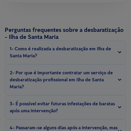
Perguntas frequentes sobre a desbaratização
- Ilha de Santa Maria
1- Como é realizada a desbaratização em Ilha de
Santa Maria?
A desbaratização é realizada com métodos e equipamentos
2- Por que é importante contratar um serviço de
especializados, com iscos, armadilhas, repelentes, inseticidas,
desbaratização profissional em Ilha de Santa
escolhidos de acordo com a espécie de barata e situação.
Maria?
Eliminar uma infestação de baratas exige experiência. Somente
3- É possível evitar futuras infestações de baratas
um técnico experiente conhece o comportamento e a biologia
após uma intervenção?
desses insetos e pode aplicar medidas eficazes de controlo e
Sim, é possível evitar futuras infestações com a implementação
prevenção.
4- Passaram-se alguns dias após a intervenção, mas