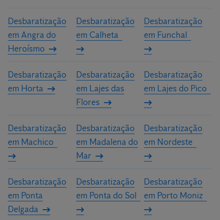
Após a realização de uma análise criteriosa das áreas a intervir,
Desbaratização
Desbaratização
Desbaratização
os nossos especialistas irão elaborar um orçamento
em Angra do
em Calheta
em Funchal
personalizado para a sua casa ou a sua empresa.
Heroísmo
Desbaratização
Desbaratização
Desbaratização
em Horta
em Lajes das
em Lajes do Pico
Flores
Desbaratização
Desbaratização
Desbaratização
em Machico
em Madalena do
em Nordeste
Mar
Desbaratização
Desbaratização
Desbaratização
em Ponta
em Ponta do Sol
em Porto Moniz
Delgada