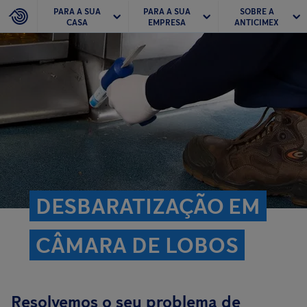
PARA A SUA
PARA A SUA
SOBRE A
CASA
EMPRESA
ANTICIMEX
DESBARATIZAÇÃO EM
CÂMARA DE LOBOS
Resolvemos o seu problema de