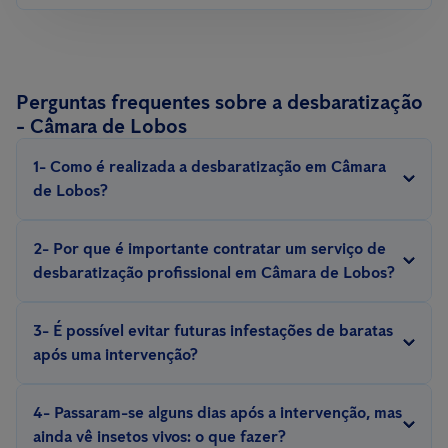
Perguntas frequentes sobre a desbaratização
- Câmara de Lobos
1- Como é realizada a desbaratização em Câmara
de Lobos?
A desbaratização é realizada com métodos e equipamentos
2- Por que é importante contratar um serviço de
especializados, com iscos, armadilhas, repelentes, inseticidas,
desbaratização profissional em Câmara de Lobos?
escolhidos de acordo com a espécie de barata e situação.
Eliminar uma infestação de baratas exige experiência. Somente
3- É possível evitar futuras infestações de baratas
um técnico experiente conhece o comportamento e a biologia
após uma intervenção?
desses insetos e pode aplicar medidas eficazes de controlo e
Sim, é possível evitar futuras infestações com a implementação
prevenção.
4- Passaram-se alguns dias após a intervenção, mas
de medidas preventivas, como a adequada manutenção do
ainda vê insetos vivos: o que fazer?