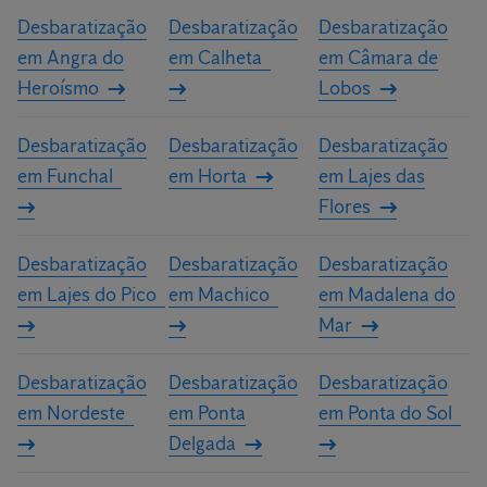
Após a realização de uma análise criteriosa das áreas a intervir,
Desbaratização
Desbaratização
Desbaratização
os nossos especialistas irão elaborar um orçamento
em Angra do
em Calheta
em Câmara de
personalizado para a sua casa ou a sua empresa.
Heroísmo
Lobos
Desbaratização
Desbaratização
Desbaratização
em Funchal
em Horta
em Lajes das
Flores
Desbaratização
Desbaratização
Desbaratização
em Lajes do Pico
em Machico
em Madalena do
Mar
Desbaratização
Desbaratização
Desbaratização
em Nordeste
em Ponta
em Ponta do Sol
Delgada