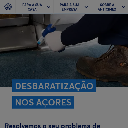
PARA A SUA
PARA A SUA
SOBRE A
CASA
EMPRESA
ANTICIMEX
DESBARATIZAÇÃO
NOS AÇORES
Resolvemos o seu problema de