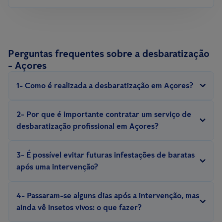
Perguntas frequentes sobre a desbaratização
- Açores
1- Como é realizada a desbaratização em Açores?
A desbaratização é realizada com métodos e equipamentos
2- Por que é importante contratar um serviço de
especializados, com iscos, armadilhas, repelentes, inseticidas,
desbaratização profissional em Açores?
escolhidos de acordo com a espécie de barata e situação.
Eliminar uma infestação de baratas exige experiência. Somente
3- É possível evitar futuras infestações de baratas
um técnico experiente conhece o comportamento e a biologia
após uma intervenção?
desses insetos e pode aplicar medidas eficazes de controlo e
Sim, é possível evitar futuras infestações com a implementação
prevenção.
4- Passaram-se alguns dias após a intervenção, mas
de medidas preventivas, como a adequada manutenção do
ainda vê insetos vivos: o que fazer?
espaço, vigilância constante por meio de
sistemas de controlo