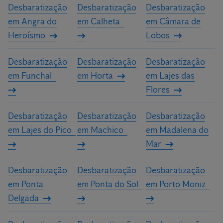
Desbaratização
Desbaratização
Desbaratização
os nossos especialistas irão elaborar um orçamento
em Angra do
em Calheta
em Câmara de
personalizado para a sua casa ou a sua empresa.
Heroísmo
Lobos
Desbaratização
Desbaratização
Desbaratização
em Funchal
em Horta
em Lajes das
Flores
Desbaratização
Desbaratização
Desbaratização
em Lajes do Pico
em Machico
em Madalena do
Mar
Desbaratização
Desbaratização
Desbaratização
em Ponta
em Ponta do Sol
em Porto Moniz
Delgada