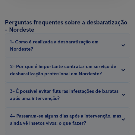
Perguntas frequentes sobre a desbaratização
- Nordeste
1- Como é realizada a desbaratização em
Nordeste?
A desbaratização é realizada com métodos e equipamentos
2- Por que é importante contratar um serviço de
especializados, com iscos, armadilhas, repelentes, inseticidas,
desbaratização profissional em Nordeste?
escolhidos de acordo com a espécie de barata e situação.
Eliminar uma infestação de baratas exige experiência. Somente
3- É possível evitar futuras infestações de baratas
um técnico experiente conhece o comportamento e a biologia
após uma intervenção?
desses insetos e pode aplicar medidas eficazes de controlo e
Sim, é possível evitar futuras infestações com a implementação
prevenção.
4- Passaram-se alguns dias após a intervenção, mas
de medidas preventivas, como a adequada manutenção do
ainda vê insetos vivos: o que fazer?
espaço, vigilância constante por meio de
sistemas de controlo