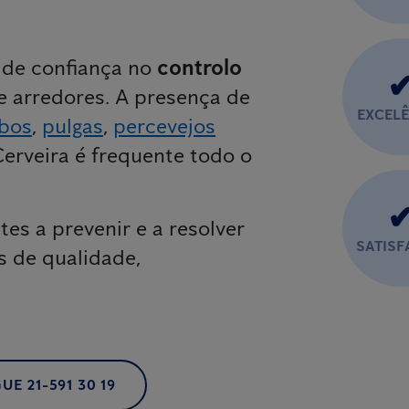
o de confiança no
controlo
e arredores. A presença de
EXCEL
bos
,
pulgas
,
percevejos
erveira é frequente todo o
tes a prevenir e a resolver
SATIS
s de qualidade,
UE 21-591 30 19