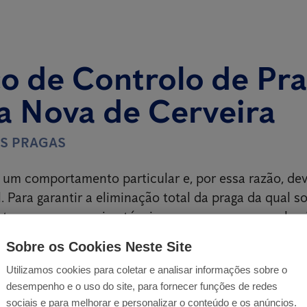
o de Controlo de Pr
a Nova de Cerveira
ÀS PRAGAS
um comportamento particular e, por essa razão, dev
. Para garantir a eliminação total da praga da qual so
ontar com uma equipa técnica que possua um conhe
ada praga e com tratamentos especializados para o ef
Sobre os Cookies Neste Site
Utilizamos cookies para coletar e analisar informações sobre o
desempenho e o uso do site, para fornecer funções de redes
sociais e para melhorar e personalizar o conteúdo e os anúncios.