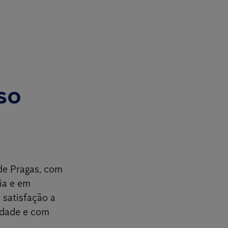
so
de Pragas, com
ia e em
 satisfação a
idade e com