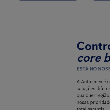
Contro
core 
ESTÁ NO NOS
A Anticimex é u
soluções difere
qualquer região
nossa prioridad
total garantia.