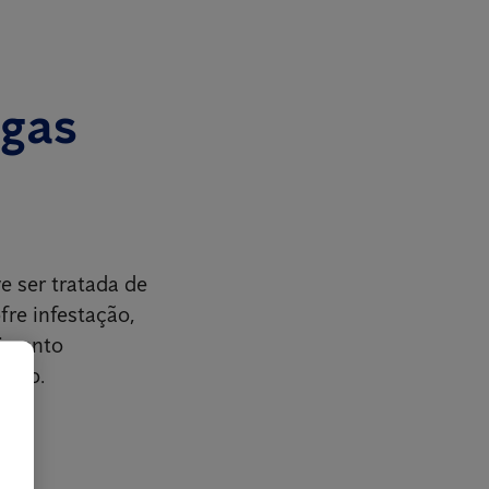
agas
e ser tratada de
fre infestação,
cimento
eito.