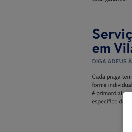
Serviç
em Vil
DIGA ADEUS 
Cada praga tem 
forma individual
é primordial c
específico de c