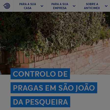
PARA A SUA
PARA A SUA
SOBRE A
CASA
EMPRESA
ANTICIMEX
CONTROLO DE
PRAGAS EM SÃO JOÃO
DA PESQUEIRA