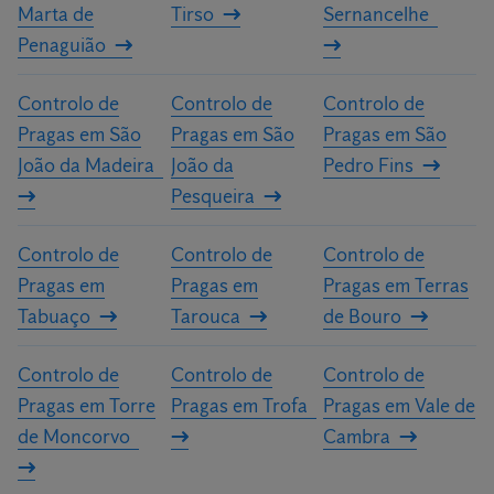
Marta de
Tirso
Sernancelhe
Penaguião
Controlo de
Controlo de
Controlo de
Pragas em São
Pragas em São
Pragas em São
João da Madeira
João da
Pedro Fins
Pesqueira
Controlo de
Controlo de
Controlo de
Pragas em
Pragas em
Pragas em Terras
Tabuaço
Tarouca
de Bouro
Controlo de
Controlo de
Controlo de
Pragas em Torre
Pragas em Trofa
Pragas em Vale de
de Moncorvo
Cambra