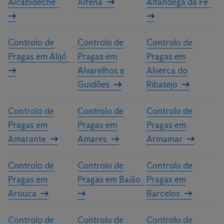
Alcabideche
Alfena
Alfândega da Fé
Controlo de
Controlo de
Controlo de
Pragas em Alijó
Pragas em
Pragas em
Alvarelhos e
Alverca do
Guidões
Ribatejo
Controlo de
Controlo de
Controlo de
Pragas em
Pragas em
Pragas em
Amarante
Amares
Armamar
Controlo de
Controlo de
Controlo de
Pragas em
Pragas em Baião
Pragas em
Arouca
Barcelos
Controlo de
Controlo de
Controlo de