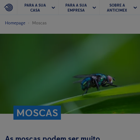
PARA A SUA
PARA A SUA
SOBRE A
CASA
EMPRESA
ANTICIMEX
Homepage
Moscas
MOSCAS
As moscas podem ser muito