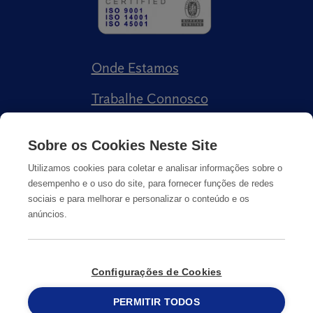
Onde Estamos
Trabalhe Connosco
Livro de Reclamações
Sobre os Cookies Neste Site
Utilizamos cookies para coletar e analisar informações sobre o
desempenho e o uso do site, para fornecer funções de redes
sociais e para melhorar e personalizar o conteúdo e os
anúncios.
Política de Privacidade
Cookies
Informação Legal
Configurações de Cookies
© Copyright
PERMITIR TODOS
2026
Anticimex
215 913 019