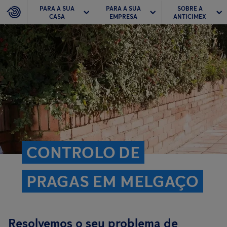
PARA A SUA
PARA A SUA
SOBRE A
CASA
EMPRESA
ANTICIMEX
CONTROLO DE
PRAGAS EM MELGAÇO
Resolvemos o seu problema de