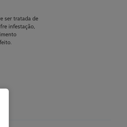
e ser tratada de
fre infestação,
cimento
eito.