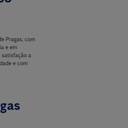
de Pragas, com
ia e em
 satisfação a
idade e com
agas