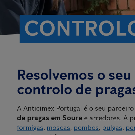
CONTROLO
Resolvemos o seu
controlo de praga
A Anticimex Portugal é o seu parceir
de pragas em Soure
e arredores. A 
formigas
,
moscas
,
pombos
,
pulgas
,
pe