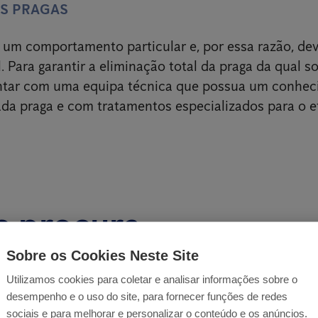
ÀS PRAGAS
um comportamento particular e, por essa razão, dev
. Para garantir a eliminação total da praga da qual so
ontar com uma equipa técnica que possua um conhe
ada praga e com tratamentos especializados para o ef
e procura
Sobre os Cookies Neste Site
Utilizamos cookies para coletar e analisar informações sobre o
desempenho e o uso do site, para fornecer funções de redes
sociais e para melhorar e personalizar o conteúdo e os anúncios.