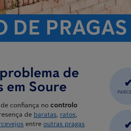
 DE PRAGAS
 problema de
s em Soure
PARC
o de confiança no
controlo
presença de
baratas
,
ratos
,
rcevejos
entre
outras pragas