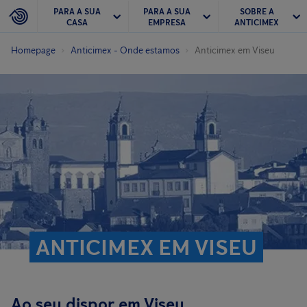
PARA A SUA
PARA A SUA
SOBRE A
CASA
EMPRESA
ANTICIMEX
Homepage
Anticimex - Onde estamos
Anticimex em Viseu
ANTICIMEX EM VISEU
Ao seu dispor em Viseu