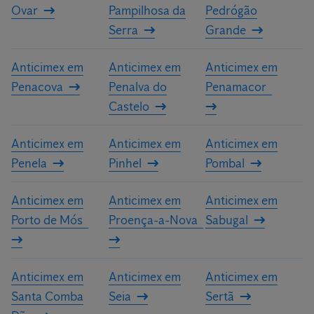
Ovar
Pampilhosa da
Pedrógão
Serra
Grande
Anticimex em
Anticimex em
Anticimex em
Penacova
Penalva do
Penamacor
Castelo
Anticimex em
Anticimex em
Anticimex em
Penela
Pinhel
Pombal
Anticimex em
Anticimex em
Anticimex em
Porto de Mós
Proença-a-Nova
Sabugal
Anticimex em
Anticimex em
Anticimex em
Santa Comba
Seia
Sertã