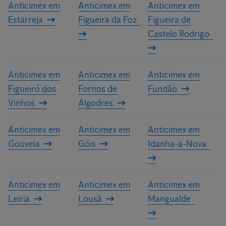
Anticimex em
Anticimex em
Anticimex em
Estarreja
Figueira da Foz
Figueira de
Castelo Rodrigo
Anticimex em
Anticimex em
Anticimex em
Figueiró dos
Fornos de
Fundão
Vinhos
Algodres
Anticimex em
Anticimex em
Anticimex em
Gouveia
Góis
Idanha-a-Nova
Anticimex em
Anticimex em
Anticimex em
Leiria
Lousã
Mangualde