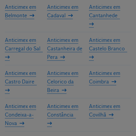
Anticimex em
Anticimex em
Anticimex em
Belmonte
Cadaval
Cantanhede
Anticimex em
Anticimex em
Anticimex em
Carregal do Sal
Castanheira de
Castelo Branco
Pera
Anticimex em
Anticimex em
Anticimex em
Castro Daire
Celorico da
Coimbra
Beira
Anticimex em
Anticimex em
Anticimex em
Condeixa-a-
Constância
Covilhã
Nova