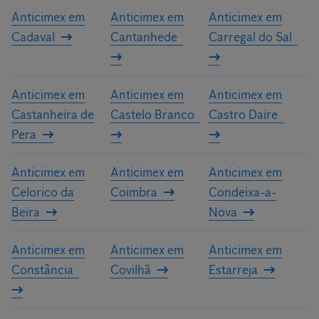
Anticimex em
Anticimex em
Anticimex em
Cadaval
Cantanhede
Carregal do Sal
Anticimex em
Anticimex em
Anticimex em
Castanheira de
Castelo Branco
Castro Daire
Pera
Anticimex em
Anticimex em
Anticimex em
Celorico da
Coimbra
Condeixa-a-
Beira
Nova
Anticimex em
Anticimex em
Anticimex em
Constância
Covilhã
Estarreja