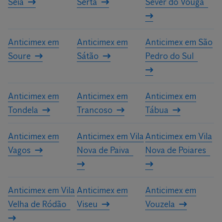
Seia
Sertã
Sever do Vouga
Anticimex em
Anticimex em
Anticimex em São
Soure
Sátão
Pedro do Sul
Anticimex em
Anticimex em
Anticimex em
Tondela
Trancoso
Tábua
Anticimex em
Anticimex em Vila
Anticimex em Vila
Vagos
Nova de Paiva
Nova de Poiares
Anticimex em Vila
Anticimex em
Anticimex em
Velha de Ródão
Viseu
Vouzela