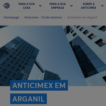
PARA A SUA
PARA A SUA
SOBRE A
CASA
EMPRESA
ANTICIMEX
Homepage
Anticimex - Onde estamos
Anticimex em Arganil
ANTICIMEX EM
ARGANIL