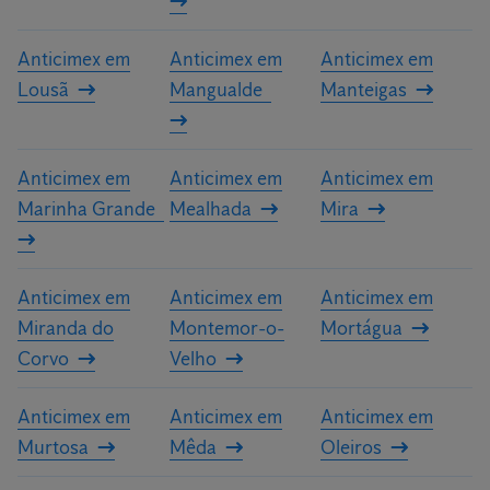
Anticimex em
Anticimex em
Anticimex em
Lousã
Mangualde
Manteigas
Anticimex em
Anticimex em
Anticimex em
Marinha Grande
Mealhada
Mira
Anticimex em
Anticimex em
Anticimex em
Miranda do
Montemor-o-
Mortágua
Corvo
Velho
Anticimex em
Anticimex em
Anticimex em
Murtosa
Mêda
Oleiros