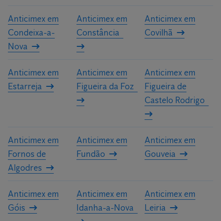
Anticimex em
Anticimex em
Anticimex em
Condeixa-a-
Constância
Covilhã
Nova
Anticimex em
Anticimex em
Anticimex em
Estarreja
Figueira da Foz
Figueira de
Castelo Rodrigo
Anticimex em
Anticimex em
Anticimex em
Fornos de
Fundão
Gouveia
Algodres
Anticimex em
Anticimex em
Anticimex em
Góis
Idanha-a-Nova
Leiria