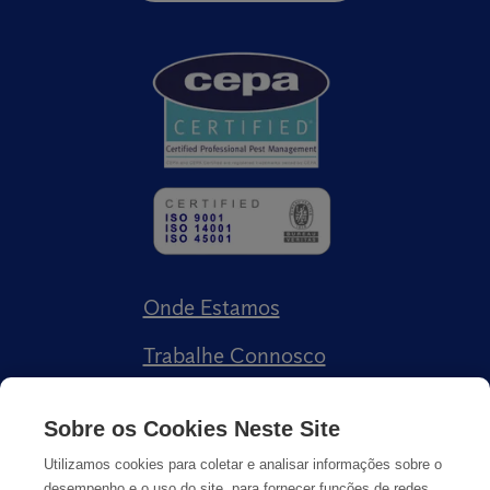
Onde Estamos
Trabalhe Connosco
Livro de Reclamações
Sobre os Cookies Neste Site
Utilizamos cookies para coletar e analisar informações sobre o
desempenho e o uso do site, para fornecer funções de redes