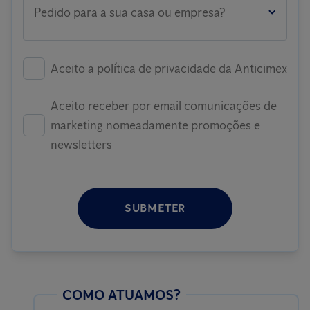
Pedido para a sua casa ou empresa?
Aceito a política de privacidade da Anticimex
Aceito receber por email comunicações de
marketing nomeadamente promoções e
newsletters
SUBMETER
COMO ATUAMOS?