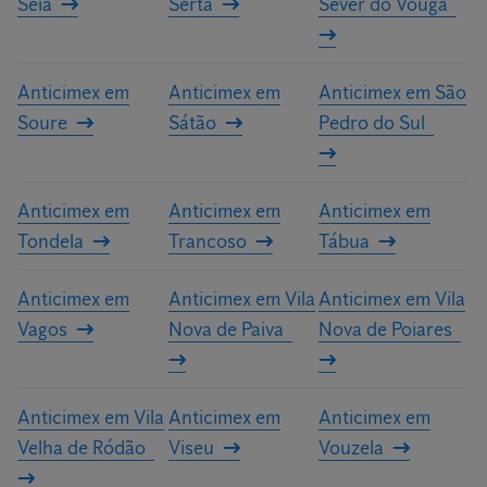
Seia
Sertã
Sever do Vouga
Anticimex em
Anticimex em
Anticimex em São
Soure
Sátão
Pedro do Sul
Anticimex em
Anticimex em
Anticimex em
Tondela
Trancoso
Tábua
Anticimex em
Anticimex em Vila
Anticimex em Vila
Vagos
Nova de Paiva
Nova de Poiares
Anticimex em Vila
Anticimex em
Anticimex em
Velha de Ródão
Viseu
Vouzela