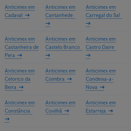
Anticimex em
Anticimex em
Anticimex em
Cadaval
Cantanhede
Carregal do Sal
Anticimex em
Anticimex em
Anticimex em
Castanheira de
Castelo Branco
Castro Daire
Pera
Anticimex em
Anticimex em
Anticimex em
Celorico da
Coimbra
Condeixa-a-
Beira
Nova
Anticimex em
Anticimex em
Anticimex em
Constância
Covilhã
Estarreja