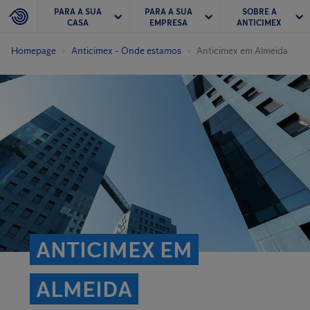
PARA A SUA
PARA A SUA
SOBRE A
CASA
EMPRESA
ANTICIMEX
Homepage
Anticimex - Onde estamos
Anticimex em Almeida
ANTICIMEX EM
ALMEIDA