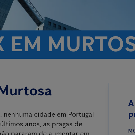
X EM MURTO
 Murtosa
A
p
, nenhuma cidade em Portugal
 últimos anos, as pragas de
M
s não pararam de aumentar em