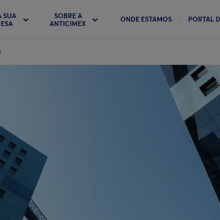
A SUA
SOBRE A
ONDE ESTAMOS
PORTAL D
ESA
ANTICIMEX
a