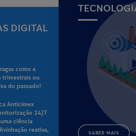
TECNOLOGIA
S DIGITAL
pragas como a
 trimestrais ou
oisa do passado!
ica Anticimex
monitorização 24/7
numa ciência
ivinhação reativa,
SABER MAIS