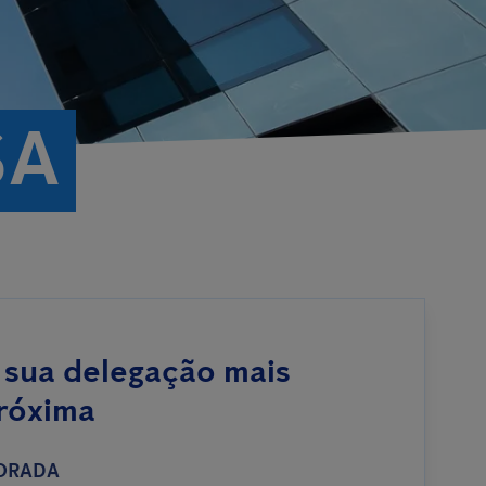
SA
 sua delegação mais
róxima
ORADA