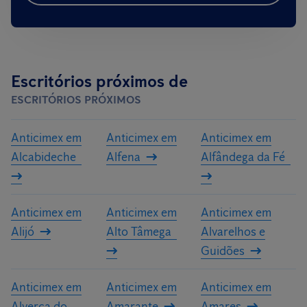
Escritórios próximos de
ESCRITÓRIOS PRÓXIMOS
Anticimex em
Anticimex em
Anticimex em
Alcabideche
Alfena
Alfândega da Fé
Anticimex em
Anticimex em
Anticimex em
Alijó
Alto Tâmega
Alvarelhos e
Guidões
Anticimex em
Anticimex em
Anticimex em
Alverca do
Amarante
Amares