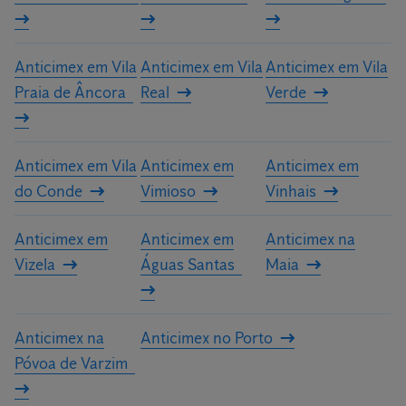
Anticimex em Vila
Anticimex em Vila
Anticimex em Vila
Praia de Âncora
Real
Verde
Anticimex em Vila
Anticimex em
Anticimex em
do Conde
Vimioso
Vinhais
Anticimex em
Anticimex em
Anticimex na
Vizela
Águas Santas
Maia
Anticimex na
Anticimex no Porto
Póvoa de Varzim