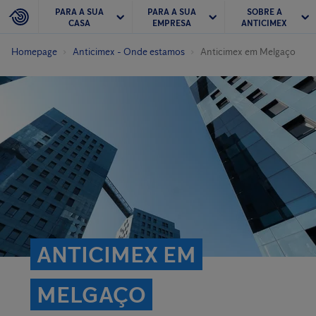
PARA A SUA
PARA A SUA
SOBRE A
CASA
EMPRESA
ANTICIMEX
Homepage
Anticimex - Onde estamos
Anticimex em Melgaço
ANTICIMEX EM
MELGAÇO