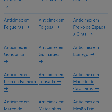
Esposende
Estremoz
Fafe
Anticimex em
Anticimex em
Anticimex em
Felgueiras
Folgosa
Freixo de Espada
à Cinta
Anticimex em
Anticimex em
Anticimex em
Gondomar
Guimarães
Lamego
Anticimex em
Anticimex em
Anticimex em
Leça da Palmeira
Lousada
Macedo de
Cavaleiros
Anticimex em
Anticimex em
Anticimex em
Marco de
Matosinhos
Mesão Frio