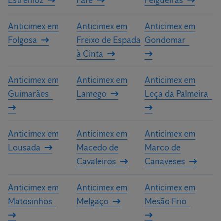
Estremoz
Fafe
Felgueiras
Anticimex em
Anticimex em
Anticimex em
Folgosa
Freixo de Espada
Gondomar
à Cinta
Anticimex em
Anticimex em
Anticimex em
Guimarães
Lamego
Leça da Palmeira
Anticimex em
Anticimex em
Anticimex em
Lousada
Macedo de
Marco de
Cavaleiros
Canaveses
Anticimex em
Anticimex em
Anticimex em
Matosinhos
Melgaço
Mesão Frio