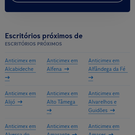
Escritórios próximos de
ESCRITÓRIOS PRÓXIMOS
Anticimex em
Anticimex em
Anticimex em
Alcabideche
Alfena
Alfândega da Fé
Anticimex em
Anticimex em
Anticimex em
Alijó
Alto Tâmega
Alvarelhos e
Guidões
Anticimex em
Anticimex em
Anticimex em
Alverca do
Amarante
Amares