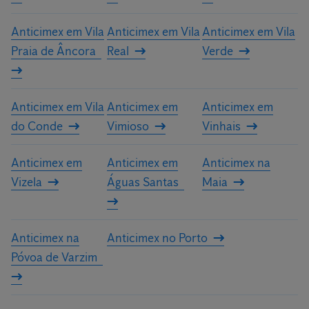
Anticimex em Vila
Anticimex em Vila
Anticimex em Vila
Praia de Âncora
Real
Verde
Anticimex em Vila
Anticimex em
Anticimex em
do Conde
Vimioso
Vinhais
Anticimex em
Anticimex em
Anticimex na
Vizela
Águas Santas
Maia
Anticimex na
Anticimex no Porto
Póvoa de Varzim