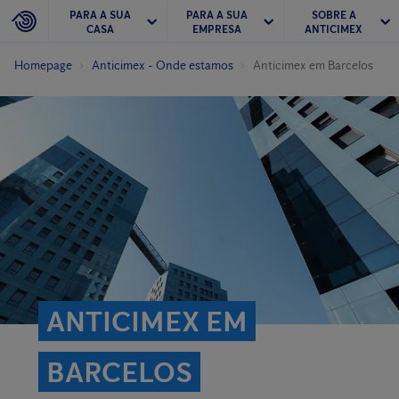
PARA A SUA
PARA A SUA
SOBRE A
CASA
EMPRESA
ANTICIMEX
Homepage
Anticimex - Onde estamos
Anticimex em Barcelos
ANTICIMEX EM
BARCELOS