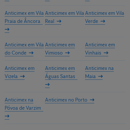
Anticimex em Vila
Anticimex em Vila
Anticimex em Vila
Praia de Âncora
Real
Verde
Anticimex em Vila
Anticimex em
Anticimex em
do Conde
Vimioso
Vinhais
Anticimex em
Anticimex em
Anticimex na
Vizela
Águas Santas
Maia
Anticimex na
Anticimex no Porto
Póvoa de Varzim