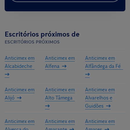
Escritórios próximos de
ESCRITÓRIOS PRÓXIMOS
Anticimex em
Anticimex em
Anticimex em
Alcabideche
Alfena
Alfândega da Fé
Anticimex em
Anticimex em
Anticimex em
Alijó
Alto Tâmega
Alvarelhos e
Guidões
Anticimex em
Anticimex em
Anticimex em
Alverca do
Amarante
Amares