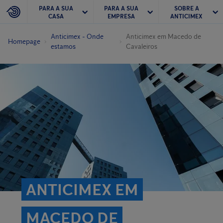
PARA A SUA
PARA A SUA
SOBRE A
CASA
EMPRESA
ANTICIMEX
Anticimex - Onde
Anticimex em Macedo de
Homepage
estamos
Cavaleiros
ANTICIMEX EM
MACEDO DE