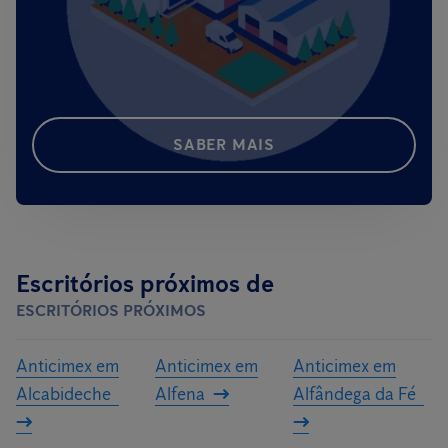
SABER MAIS
Escritórios próximos de
ESCRITÓRIOS PRÓXIMOS
Anticimex em
Anticimex em
Anticimex em
Alcabideche
Alfena
Alfândega da Fé