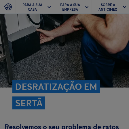
PARA A SUA
PARA A SUA
SOBRE A
CASA
EMPRESA
ANTICIMEX
DESRATIZAÇÃO EM
SERTÃ
Resolvemos o seu problema de ratos