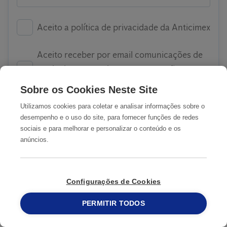
Aceito a política de privacidade da Anticimex
Aceito receber por email comunicações de
marketing nomeadamente promoções e
newsletters
Sobre os Cookies Neste Site
Utilizamos cookies para coletar e analisar informações sobre o
desempenho e o uso do site, para fornecer funções de redes
sociais e para melhorar e personalizar o conteúdo e os
SUBMETER
anúncios.
Configurações de Cookies
COMO ATUAMOS
PERMITIR TODOS
215 913 019