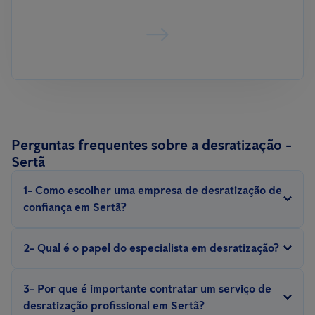
Perguntas frequentes sobre a desratização -
Sertã
1- Como escolher uma empresa de desratização de
confiança em Sertã?
Procure por empresas com experiência, que sejam certificadas e
2- Qual é o papel do especialista em desratização?
ofereçam garantias para o serviço.
Um técnico profissional em desratização realiza inspeções,
3- Por que é importante contratar um serviço de
identifica pontos críticos, avalia a gravidade da infestação e
desratização profissional em Sertã?