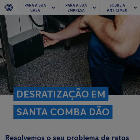
PARA A SUA
PARA A SUA
SOBRE A
CASA
EMPRESA
ANTICIMEX
DESRATIZAÇÃO EM
SANTA COMBA DÃO
Resolvemos o seu problema de ratos