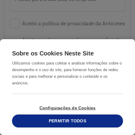
Aceito a política de privacidade da Anticimex
Aceito receber por email comunicações de
marketing nomeadamente promoções e
Sobre os Cookies Neste Site
newsletters
Utilizamos cookies para coletar e analisar informações sobre o
desempenho e o uso do site, para fornecer funções de redes
sociais e para melhorar e personalizar o conteúdo e os
anúncios.
SUBMETER
Configurações de Cookies
COMO ATUAMOS
PERMITIR TODOS
215 913 019