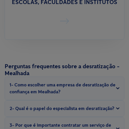
ESCOLAS, FACULDADES E INSTITUTOS
Perguntas frequentes sobre a desratização -
Mealhada
1- Como escolher uma empresa de desratização de
confiança em Mealhada?
Procure por empresas com experiência, que sejam certificadas e
2- Qual é o papel do especialista em desratização?
ofereçam garantias para o serviço.
Um técnico profissional em desratização realiza inspeções,
3- Por que é importante contratar um serviço de
identifica pontos críticos, avalia a gravidade da infestação e