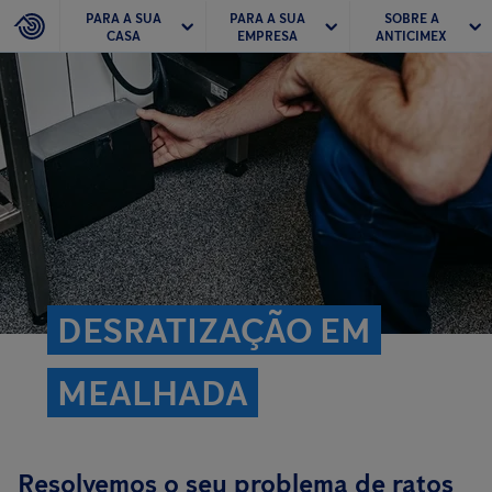
PARA A SUA
PARA A SUA
SOBRE A
CASA
EMPRESA
ANTICIMEX
DESRATIZAÇÃO EM
MEALHADA
Resolvemos o seu problema de ratos