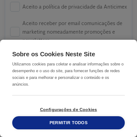
Aceito a política de privacidade da Anticimex
Aceito receber por email comunicações de
marketing nomeadamente promoções e
newsletters
Sobre os Cookies Neste Site
Utilizamos cookies para coletar e analisar informações sobre o
SUBMETER
desempenho e o uso do site, para fornecer funções de redes
sociais e para melhorar e personalizar o conteúdo e os
anúncios.
COMO ATUAMOS
Configurações de Cookies
1
PERMITIR TODOS
215 913 019
Identificamos o problema