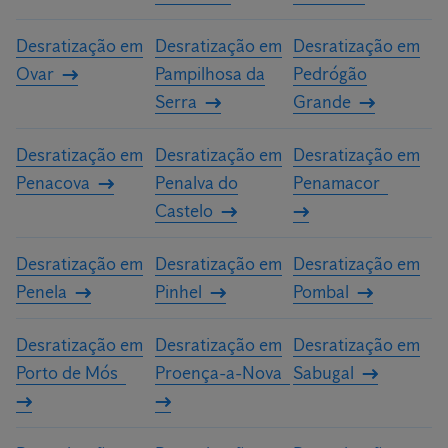
Desratização em
Desratização em
Desratização em
Ovar
Pampilhosa da
Pedrógão
Serra
Grande
Desratização em
Desratização em
Desratização em
Penacova
Penalva do
Penamacor
Castelo
Desratização em
Desratização em
Desratização em
Penela
Pinhel
Pombal
Desratização em
Desratização em
Desratização em
Porto de Mós
Proença-a-Nova
Sabugal