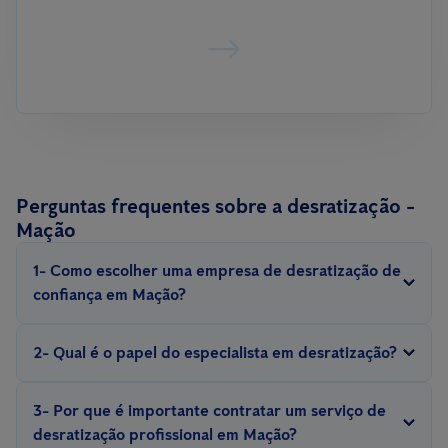
Perguntas frequentes sobre a desratização -
Mação
1- Como escolher uma empresa de desratização de
confiança em Mação?
Procure por empresas com experiência, que sejam certificadas e
2- Qual é o papel do especialista em desratização?
ofereçam garantias para o serviço.
Um técnico profissional em desratização realiza inspeções,
3- Por que é importante contratar um serviço de
identifica pontos críticos, avalia a gravidade da infestação e
desratização profissional em Mação?