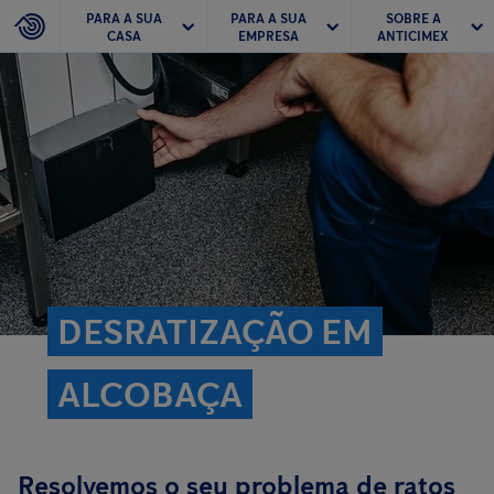
PARA A SUA
PARA A SUA
SOBRE A
CASA
EMPRESA
ANTICIMEX
DESRATIZAÇÃO EM
ALCOBAÇA
Resolvemos o seu problema de ratos