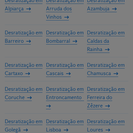
Desratização em
Desratização em
Desratização em
Alpiarça
Arruda dos
Azambuja
Vinhos
Desratização em
Desratização em
Desratização em
Barreiro
Bombarral
Caldas da
Rainha
Desratização em
Desratização em
Desratização em
Cartaxo
Cascais
Chamusca
Desratização em
Desratização em
Desratização em
Coruche
Entroncamento
Ferreira do
Zêzere
Desratização em
Desratização em
Desratização em
Golegã
Lisboa
Loures