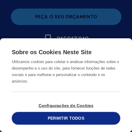
PEÇA O SEU ORÇAMENTO
215913019
Sobre os Cookies Neste Site
MUDAR PAÍS
Utilizamos cookies para coletar e analisar informações sobre o
desempenho e o uso do site, para fornecer funções de redes
sociais e para melhorar e personalizar o conteúdo e os
anúncios.
Configurações de Cookies
PERMITIR TODOS
215 913 019