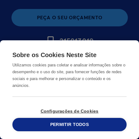
PEÇA O SEU ORÇAMENTO
215913019
Sobre os Cookies Neste Site
MUDAR PAÍS
Utilizamos cookies para coletar e analisar informações sobre o
desempenho e o uso do site, para fornecer funções de redes
sociais e para melhorar e personalizar o conteúdo e os
anúncios.
Configurações de Cookies
PERMITIR TODOS
215 913 019