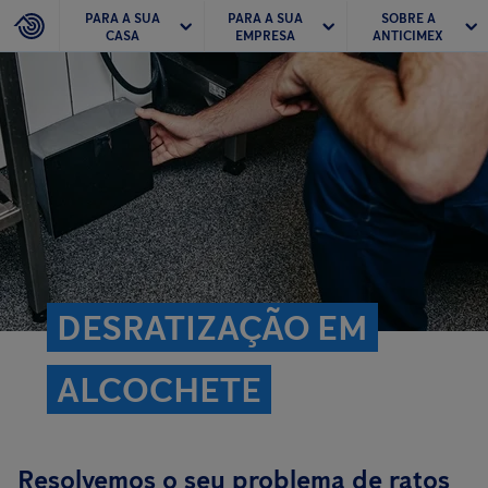
PARA A SUA
PARA A SUA
SOBRE A
CASA
EMPRESA
ANTICIMEX
DESRATIZAÇÃO EM
ALCOCHETE
Resolvemos o seu problema de ratos