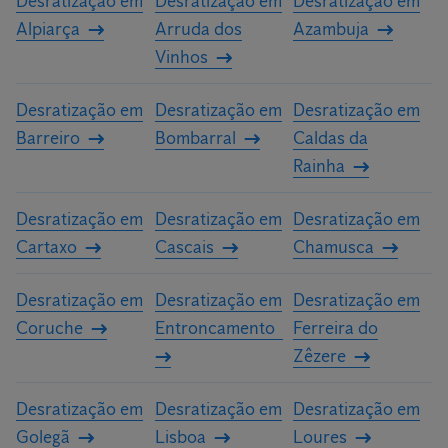
Desratização em
Desratização em
Desratização em
Alpiarça
Arruda dos
Azambuja
Vinhos
Desratização em
Desratização em
Desratização em
Barreiro
Bombarral
Caldas da
Rainha
Desratização em
Desratização em
Desratização em
Cartaxo
Cascais
Chamusca
Desratização em
Desratização em
Desratização em
Coruche
Entroncamento
Ferreira do
Zêzere
Desratização em
Desratização em
Desratização em
Golegã
Lisboa
Loures