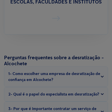
ESCOLAS, FACULDADES E INSTITUTOS
Perguntas frequentes sobre a desratização -
Alcochete
1- Como escolher uma empresa de desratização de
confiança em Alcochete?
Procure por empresas com experiência, que sejam certificadas e
2- Qual é o papel do especialista em desratização?
ofereçam garantias para o serviço.
Um técnico profissional em desratização realiza inspeções,
3- Por que é importante contratar um serviço de
identifica pontos críticos, avalia a gravidade da infestação e