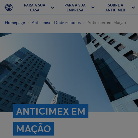
PARA A SUA
PARA A SUA
SOBRE A
CASA
EMPRESA
ANTICIMEX
Homepage
Anticimex - Onde estamos
Anticimex em Mação
ANTICIMEX EM
MAÇÃO