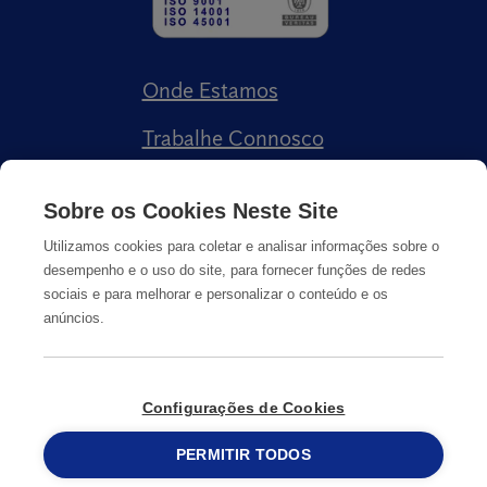
Onde Estamos
Trabalhe Connosco
Livro de Reclamações
Sobre os Cookies Neste Site
Utilizamos cookies para coletar e analisar informações sobre o
desempenho e o uso do site, para fornecer funções de redes
sociais e para melhorar e personalizar o conteúdo e os
anúncios.
Política de Privacidade
Cookies
Informação Legal
Configurações de Cookies
© Copyright
PERMITIR TODOS
2026
Anticimex
215 913 019