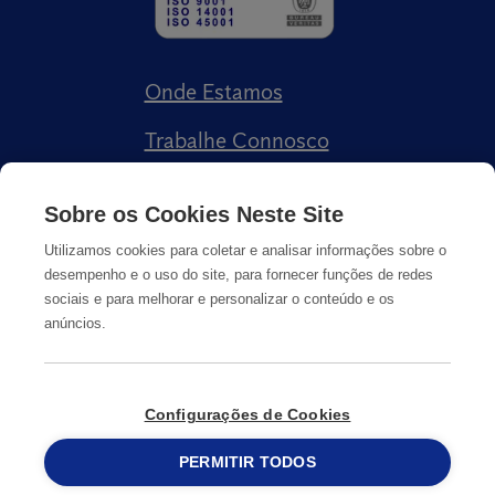
Onde Estamos
Trabalhe Connosco
Livro de Reclamações
Sobre os Cookies Neste Site
Utilizamos cookies para coletar e analisar informações sobre o
desempenho e o uso do site, para fornecer funções de redes
sociais e para melhorar e personalizar o conteúdo e os
anúncios.
Política de Privacidade
Cookies
Informação Legal
Configurações de Cookies
© Copyright
PERMITIR TODOS
2026
Anticimex
215 913 019