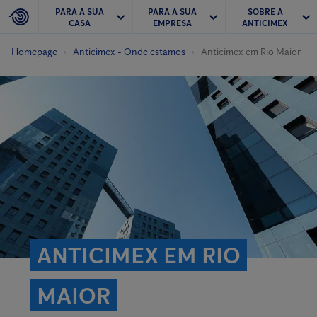
PARA A SUA
PARA A SUA
SOBRE A
CASA
EMPRESA
ANTICIMEX
Homepage
Anticimex - Onde estamos
Anticimex em Rio Maior
ANTICIMEX EM RIO
MAIOR