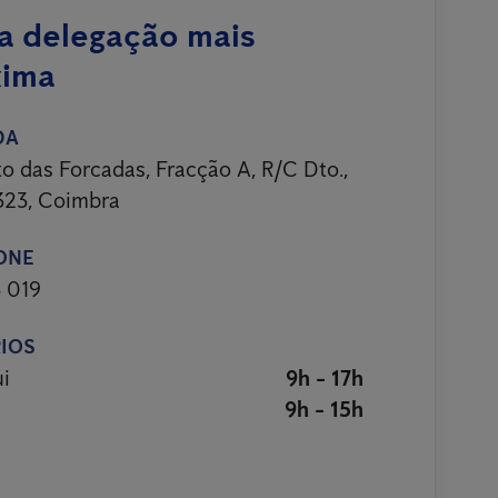
a delegação mais
xima
DA
o das Forcadas, Fracção A, R/C Dto.,
23, Coimbra
ONE
3 019
IOS
i
9h - 17h
9h - 15h