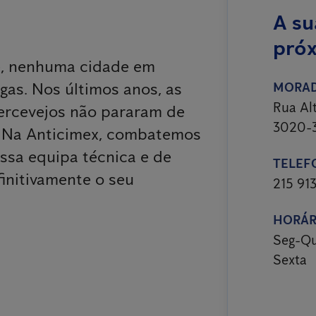
A su
pró
e, nenhuma cidade em
agas. Nos últimos anos, as
MORA
Rua Alt
percevejos não pararam de
3020-3
. Na Anticimex, combatemos
ssa equipa técnica e de
TELEF
finitivamente o seu
215 91
HORÁR
Seg-Qu
Sexta