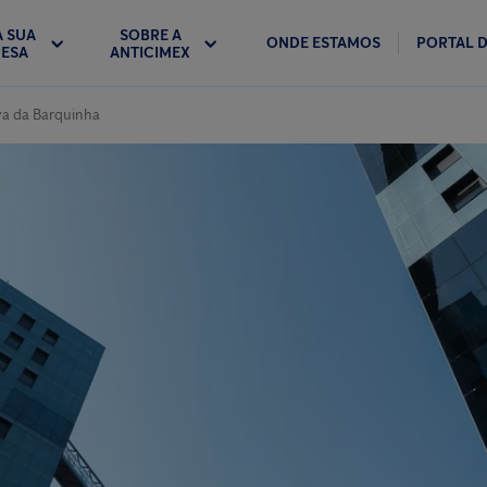
A SUA
SOBRE A
ONDE ESTAMOS
PORTAL D
ESA
ANTICIMEX
va da Barquinha