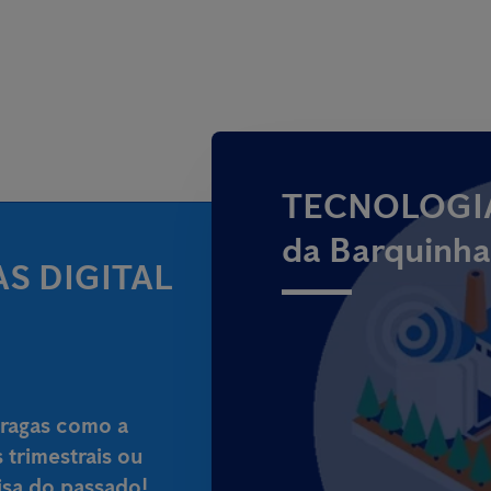
TECNOLOGIA
da Barquinha
S DIGITAL
pragas como a
 trimestrais ou
oisa do passado!