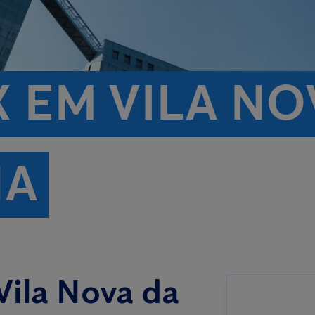
 EM VILA NO
HA
Vila Nova da