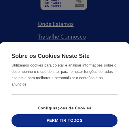
Onde Estamos
Trabalhe Connosco
Livro de Reclamações
Sobre os Cookies Neste Site
Utilizamos cookies para coletar e analisar informações sobre o
desempenho e o uso do site, para fornecer funções de redes
sociais e para melhorar e personalizar o conteúdo e os
anúncios.
Política de Privacidade
Cookies
Informação Legal
Configurações de Cookies
© Copyright
PERMITIR TODOS
2026
Anticimex
215 913 019