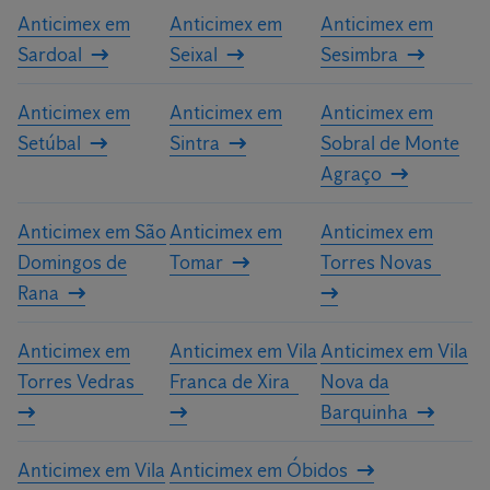
Anticimex em
Anticimex em
Anticimex em
Sardoal
Seixal
Sesimbra
Anticimex em
Anticimex em
Anticimex em
Setúbal
Sintra
Sobral de Monte
Agraço
Anticimex em São
Anticimex em
Anticimex em
Domingos de
Tomar
Torres Novas
Rana
Anticimex em
Anticimex em Vila
Anticimex em Vila
Torres Vedras
Franca de Xira
Nova da
Barquinha
Anticimex em Vila
Anticimex em Óbidos