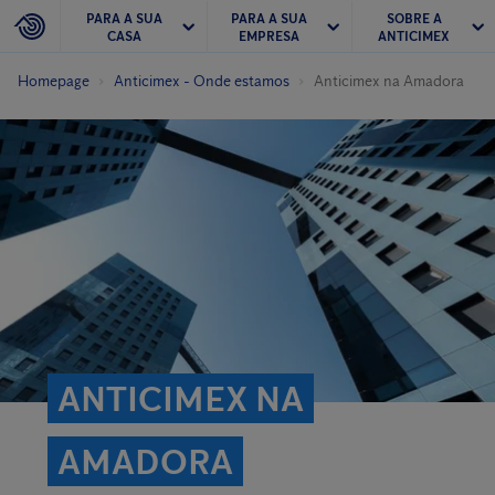
PARA A SUA
PARA A SUA
SOBRE A
CASA
EMPRESA
ANTICIMEX
Homepage
Anticimex - Onde estamos
Anticimex na Amadora
ANTICIMEX NA
AMADORA