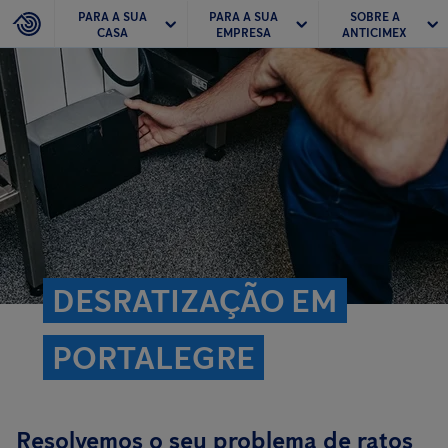
PARA A SUA
PARA A SUA
SOBRE A
CASA
EMPRESA
ANTICIMEX
DESRATIZAÇÃO EM
PORTALEGRE
Resolvemos o seu problema de ratos