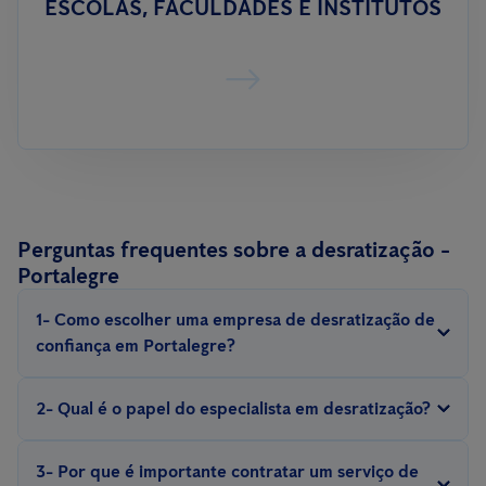
ESCOLAS, FACULDADES E INSTITUTOS
Perguntas frequentes sobre a desratização -
Portalegre
1- Como escolher uma empresa de desratização de
confiança em Portalegre?
Procure por empresas com experiência, que sejam certificadas e
2- Qual é o papel do especialista em desratização?
ofereçam garantias para o serviço.
Um técnico profissional em desratização realiza inspeções,
3- Por que é importante contratar um serviço de
identifica pontos críticos, avalia a gravidade da infestação e