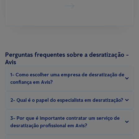
Perguntas frequentes sobre a desratização -
Avis
1- Como escolher uma empresa de desratização de
confiança em Avis?
Procure por empresas com experiência, que sejam certificadas e
2- Qual é o papel do especialista em desratização?
ofereçam garantias para o serviço.
Um técnico profissional em desratização realiza inspeções,
3- Por que é importante contratar um serviço de
identifica pontos críticos, avalia a gravidade da infestação e
desratização profissional em Avis?
aplica técnicas eficazes de controlo de pragas.
Os profissionais possuem conhecimento e equipamentos