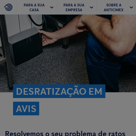
PARA A SUA
PARA A SUA
SOBRE A
CASA
EMPRESA
ANTICIMEX
DESRATIZAÇÃO EM
AVIS
Resolvemos o seu problema de ratos