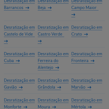
Desratização em
Desratização em
Desratização em
Barrancos
Beja
Campo Maior
Desratização em
Desratização em
Desratização em
Castelo de Vide
Castro Verde
Crato
Desratização em
Desratização em
Desratização em
Cuba
Ferreira do
Fronteira
Alentejo
Desratização em
Desratização em
Desratização em
Gavião
Grândola
Marvão
Desratização em
Desratização em
Desratização em
Monforte
Moura
Mértola