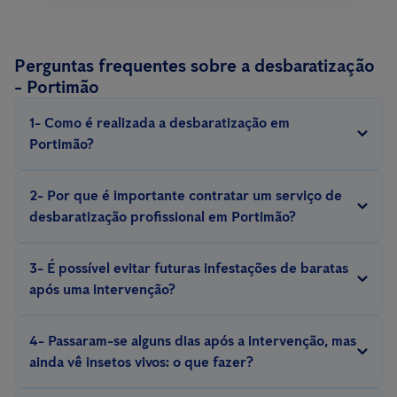
Perguntas frequentes sobre a desbaratização
- Portimão
1- Como é realizada a desbaratização em
Portimão?
A desbaratização é realizada com métodos e equipamentos
2- Por que é importante contratar um serviço de
especializados, com iscos, armadilhas, repelentes, inseticidas,
desbaratização profissional em Portimão?
escolhidos de acordo com a espécie de barata e situação.
Eliminar uma infestação de baratas exige experiência. Somente
3- É possível evitar futuras infestações de baratas
um técnico experiente conhece o comportamento e a biologia
após uma intervenção?
desses insetos e pode aplicar medidas eficazes de controlo e
Sim, é possível evitar futuras infestações com a implementação
prevenção.
4- Passaram-se alguns dias após a intervenção, mas
de medidas preventivas, como a adequada manutenção do
ainda vê insetos vivos: o que fazer?
espaço, vigilância constante por meio de
sistemas de controlo