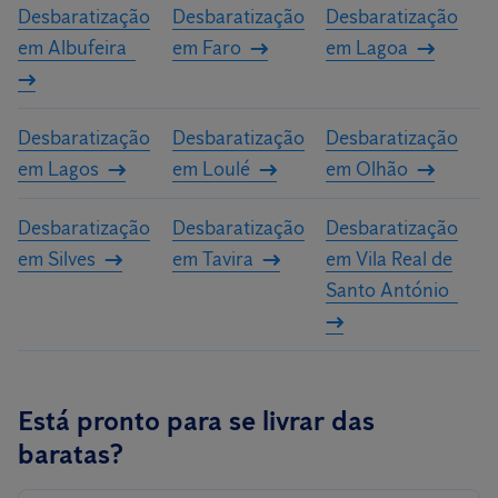
Desbaratização
Desbaratização
Desbaratização
os nossos especialistas irão elaborar um orçamento
em Albufeira
em Faro
em Lagoa
personalizado para a sua casa ou a sua empresa.
Desbaratização
Desbaratização
Desbaratização
em Lagos
em Loulé
em Olhão
Desbaratização
Desbaratização
Desbaratização
em Silves
em Tavira
em Vila Real de
Santo António
Está pronto para se livrar das
baratas?