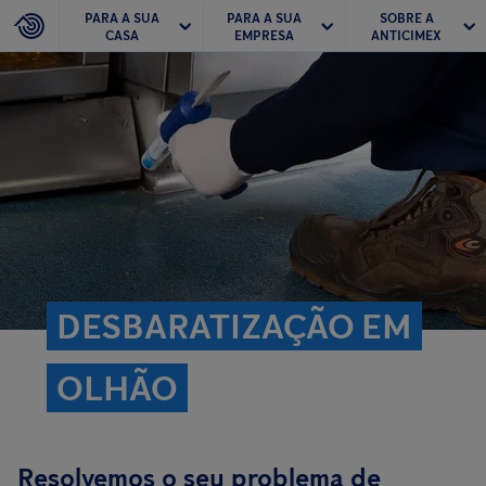
PARA A SUA
PARA A SUA
SOBRE A
CASA
EMPRESA
ANTICIMEX
DESBARATIZAÇÃO EM
OLHÃO
Resolvemos o seu problema de