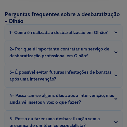
Perguntas frequentes sobre a desbaratização
- Olhão
1- Como é realizada a desbaratização em Olhão?
A desbaratização é realizada com métodos e equipamentos
2- Por que é importante contratar um serviço de
especializados, com iscos, armadilhas, repelentes, inseticidas,
desbaratização profissional em Olhão?
escolhidos de acordo com a espécie de barata e situação.
Eliminar uma infestação de baratas exige experiência. Somente
3- É possível evitar futuras infestações de baratas
um técnico experiente conhece o comportamento e a biologia
após uma intervenção?
desses insetos e pode aplicar medidas eficazes de controlo e
Sim, é possível evitar futuras infestações com a implementação
prevenção.
4- Passaram-se alguns dias após a intervenção, mas
de medidas preventivas, como a adequada manutenção do
ainda vê insetos vivos: o que fazer?
espaço, vigilância constante por meio de
sistemas de controlo
Para uma correta desinfeção de baratas, são recomendadas
digital de pragas, como o Smart Sense
ou soluções tradicionais
5- Posso eu fazer uma desbaratização sem a
pelo menos duas intervenções com um intervalo de cerca de 20
de prevenção.
presença de um técnico especialista?