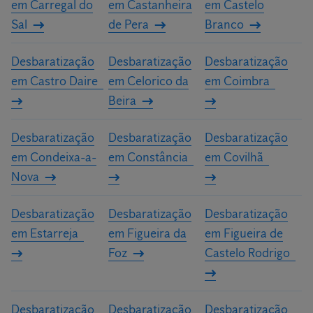
em Carregal do
em Castanheira
em Castelo
Sal
de Pera
Branco
Desbaratização
Desbaratização
Desbaratização
em Castro Daire
em Celorico da
em Coimbra
Beira
Desbaratização
Desbaratização
Desbaratização
em Condeixa-a-
em Constância
em Covilhã
Nova
Desbaratização
Desbaratização
Desbaratização
em Estarreja
em Figueira da
em Figueira de
Foz
Castelo Rodrigo
Desbaratização
Desbaratização
Desbaratização