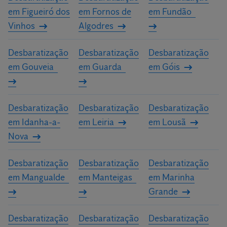
em Figueiró dos
em Fornos de
em Fundão
Vinhos
Algodres
Desbaratização
Desbaratização
Desbaratização
em Gouveia
em Guarda
em Góis
Desbaratização
Desbaratização
Desbaratização
em Idanha-a-
em Leiria
em Lousã
Nova
Desbaratização
Desbaratização
Desbaratização
em Mangualde
em Manteigas
em Marinha
Grande
Desbaratização
Desbaratização
Desbaratização