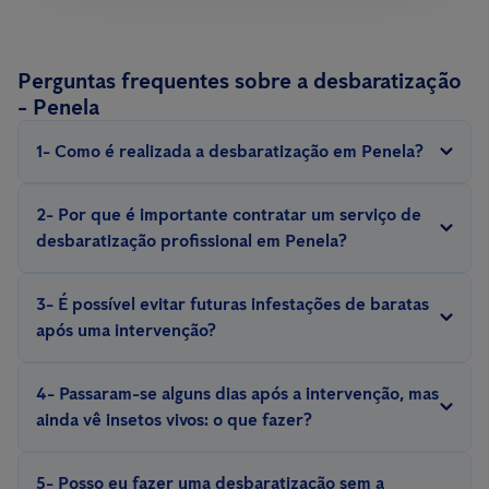
Perguntas frequentes sobre a desbaratização
- Penela
1- Como é realizada a desbaratização em Penela?
A desbaratização é realizada com métodos e equipamentos
2- Por que é importante contratar um serviço de
especializados, com iscos, armadilhas, repelentes, inseticidas,
desbaratização profissional em Penela?
escolhidos de acordo com a espécie de barata e situação.
Eliminar uma infestação de baratas exige experiência. Somente
3- É possível evitar futuras infestações de baratas
um técnico experiente conhece o comportamento e a biologia
após uma intervenção?
desses insetos e pode aplicar medidas eficazes de controlo e
Sim, é possível evitar futuras infestações com a implementação
prevenção.
4- Passaram-se alguns dias após a intervenção, mas
de medidas preventivas, como a adequada manutenção do
ainda vê insetos vivos: o que fazer?
espaço, vigilância constante por meio de
sistemas de controlo
Para uma correta desinfeção de baratas, são recomendadas
digital de pragas, como o Smart Sense
ou soluções tradicionais
5- Posso eu fazer uma desbaratização sem a