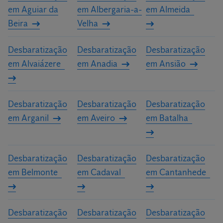
em Aguiar da
em Albergaria-a-
em Almeida
personalizado para a sua casa ou a sua empresa.
Beira
Velha
Desbaratização
Desbaratização
Desbaratização
em Alvaiázere
em Anadia
em Ansião
Desbaratização
Desbaratização
Desbaratização
em Arganil
em Aveiro
em Batalha
Desbaratização
Desbaratização
Desbaratização
em Belmonte
em Cadaval
em Cantanhede
Desbaratização
Desbaratização
Desbaratização