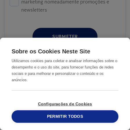
marketing nomeadamente promoções e
newsletters
SUBMETER
Sobre os Cookies Neste Site
Utilizamos cookies para coletar e analisar informações sobre o
desempenho e o uso do site, para fornecer funções de redes
COMO ATUAMOS
sociais e para melhorar e personalizar o conteúdo e os
anúncios.
1
Identificamos o problema
Configurações de Cookies
PERMITIR TODOS
2
215 913 019
Tomamos medidas