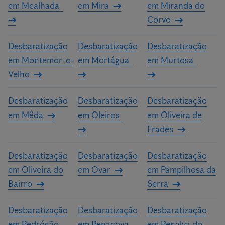
em Mealhada
em Mira
em Miranda do
Corvo
Desbaratização
Desbaratização
Desbaratização
em Montemor-o-
em Mortágua
em Murtosa
Velho
Desbaratização
Desbaratização
Desbaratização
em Mêda
em Oleiros
em Oliveira de
Frades
Desbaratização
Desbaratização
Desbaratização
em Oliveira do
em Ovar
em Pampilhosa da
Bairro
Serra
Desbaratização
Desbaratização
Desbaratização
em Pedrógão
em Penacova
em Penalva do