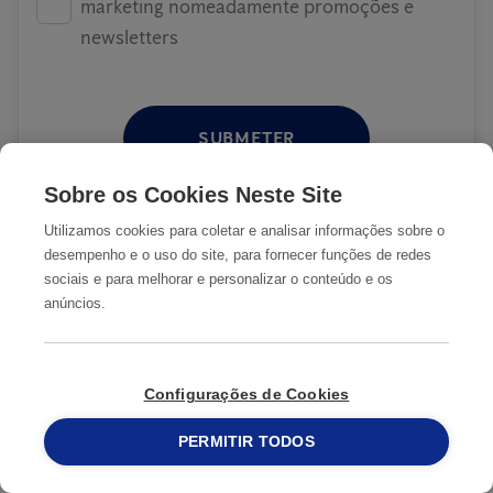
marketing nomeadamente promoções e
newsletters
SUBMETER
Sobre os Cookies Neste Site
Utilizamos cookies para coletar e analisar informações sobre o
desempenho e o uso do site, para fornecer funções de redes
COMO ATUAMOS
sociais e para melhorar e personalizar o conteúdo e os
anúncios.
1
Identificamos o problema
Configurações de Cookies
PERMITIR TODOS
2
215 913 019
Tomamos medidas