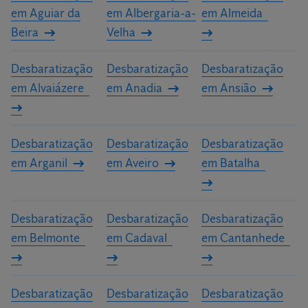
em Aguiar da
em Albergaria-a-
em Almeida
personalizado para a sua casa ou a sua empresa.
Beira
Velha
Desbaratização
Desbaratização
Desbaratização
em Alvaiázere
em Anadia
em Ansião
Desbaratização
Desbaratização
Desbaratização
em Arganil
em Aveiro
em Batalha
Desbaratização
Desbaratização
Desbaratização
em Belmonte
em Cadaval
em Cantanhede
Desbaratização
Desbaratização
Desbaratização