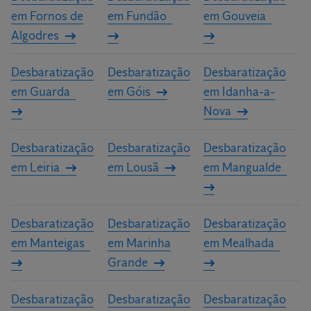
em Fornos de
em Fundão
em Gouveia
Algodres
Desbaratização
Desbaratização
Desbaratização
em Guarda
em Góis
em Idanha-a-
Nova
Desbaratização
Desbaratização
Desbaratização
em Leiria
em Lousã
em Mangualde
Desbaratização
Desbaratização
Desbaratização
em Manteigas
em Marinha
em Mealhada
Grande
Desbaratização
Desbaratização
Desbaratização