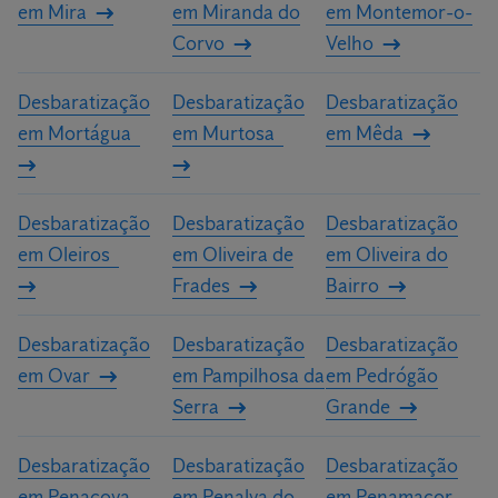
em Mira
em Miranda do
em Montemor-o-
Corvo
Velho
Desbaratização
Desbaratização
Desbaratização
em Mortágua
em Murtosa
em Mêda
Desbaratização
Desbaratização
Desbaratização
em Oleiros
em Oliveira de
em Oliveira do
Frades
Bairro
Desbaratização
Desbaratização
Desbaratização
em Ovar
em Pampilhosa da
em Pedrógão
Serra
Grande
Desbaratização
Desbaratização
Desbaratização
em Penacova
em Penalva do
em Penamacor