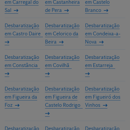
em Carregal do
em Castanheira
em Castelo
Sal
de Pera
Branco
Desbaratização
Desbaratização
Desbaratização
em Castro Daire
em Celorico da
em Condeixa-a-
Beira
Nova
Desbaratização
Desbaratização
Desbaratização
em Constância
em Covilhã
em Estarreja
Desbaratização
Desbaratização
Desbaratização
em Figueira da
em Figueira de
em Figueiró dos
Foz
Castelo Rodrigo
Vinhos
Desbaratização
Desbaratização
Desbaratização