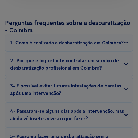
Perguntas frequentes sobre a desbaratização
- Coimbra
1- Como é realizada a desbaratização em Coimbra?
A desbaratização é realizada com métodos e equipamentos
2- Por que é importante contratar um serviço de
especializados, com iscos, armadilhas, repelentes, inseticidas,
desbaratização profissional em Coimbra?
escolhidos de acordo com a espécie de barata e situação.
Eliminar uma infestação de baratas exige experiência. Somente
3- É possível evitar futuras infestações de baratas
um técnico experiente conhece o comportamento e a biologia
após uma intervenção?
desses insetos e pode aplicar medidas eficazes de controlo e
Sim, é possível evitar futuras infestações com a implementação
prevenção.
4- Passaram-se alguns dias após a intervenção, mas
de medidas preventivas, como a adequada manutenção do
ainda vê insetos vivos: o que fazer?
espaço, vigilância constante por meio de
sistemas de controlo
Para uma correta desinfeção de baratas, são recomendadas
digital de pragas, como o Smart Sense
ou soluções tradicionais
5- Posso eu fazer uma desbaratização sem a