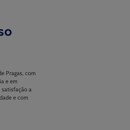
so
de Pragas, com
ia e em
 satisfação a
idade e com