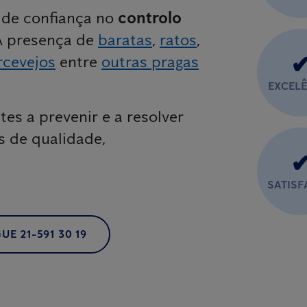
o de confiança no
controlo
A presença de
baratas
,
ratos
,
rcevejos
entre
outras pragas
EXCEL
tes a prevenir e a resolver
s de qualidade,
SATIS
UE 21-591 30 19