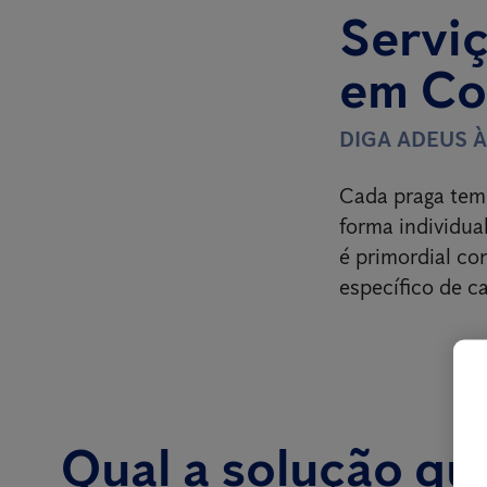
Serviç
em Co
DIGA ADEUS 
Cada praga tem 
forma individual
é primordial c
específico de c
Qual a solução qu