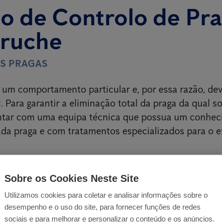
o de Controlo de Pr
ruche
ÀS PRAGAS
um comportamento particular e, por essa razão, dev
. Para garantir a eliminação total da praga da qual so
ontar com uma equipa técnica que possua um conhe
ada praga e com tratamentos especializados para o ef
Sobre os Cookies Neste Site
Utilizamos cookies para coletar e analisar informações sobre o
e procura
desempenho e o uso do site, para fornecer funções de redes
sociais e para melhorar e personalizar o conteúdo e os anúncios.