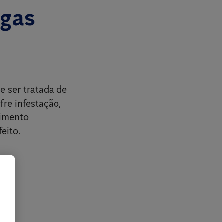
agas
e ser tratada de
fre infestação,
cimento
eito.